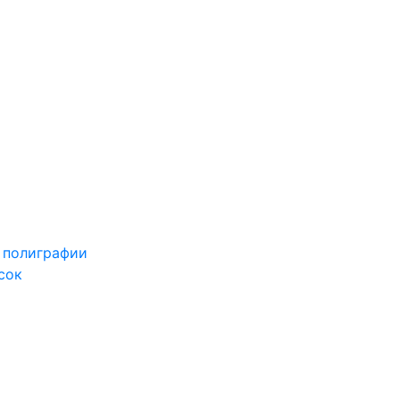
 полиграфии
сок