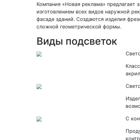
Компания «Новая реклама» предлагает 
изготовлением всех видов наружной рек
фасаде зданий. Создаются изделия фре
сложной геометрической формы.
Виды подсветок
Свет
Класс
акрил
Свет
Издел
возмо
С ко
Проду
контр