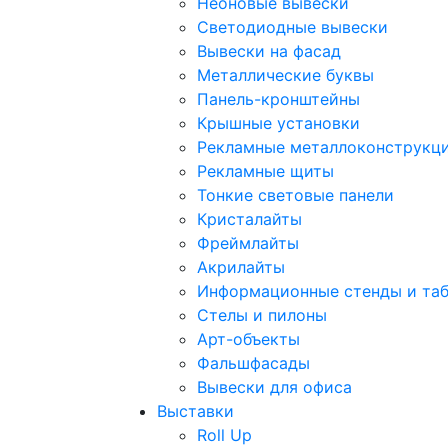
Неоновые вывески
Светодиодные вывески
Вывески на фасад
Металлические буквы
Панель-кронштейны
Крышные установки
Рекламные металлоконструкц
Рекламные щиты
Тонкие световые панели
Кристалайты
Фреймлайты
Акрилайты
Информационные стенды и та
Стелы и пилоны
Арт-объекты
Фальшфасады
Вывески для офиса
Выставки
Roll Up