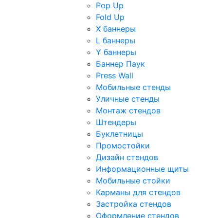
Pop Up
Fold Up
Х баннеры
L баннеры
Y баннеры
Баннер Паук
Press Wall
Мобильные стенды
Уличные стенды
Монтаж стендов
Штендеры
Буклетницы
Промостойки
Дизайн стендов
Информационные щиты
Мобильные стойки
Карманы для стендов
Застройка стендов
Оформление стендов