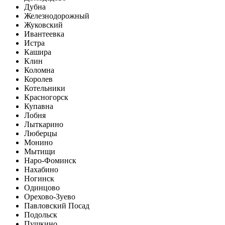
Дубна
Железнодорожный
Жуковский
Ивантеевка
Истра
Кашира
Клин
Коломна
Королев
Котельники
Красногорск
Купавна
Лобня
Лыткарино
Люберцы
Монино
Мытищи
Наро-Фоминск
Нахабино
Ногинск
Одинцово
Орехово-Зуево
Павловский Посад
Подольск
Пушкино