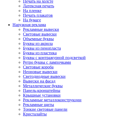
Печать на холсте
Латексная печать
На пленке
Печать плакатов
На бумаге
Наружная реклама
Рекламные вывески
Световые вывески
Объемные буквы
Буквы из акрила
Буквы из пенопласта
Буквы из пластика
Буквы с контражурной подсветкой
Ретро буквы с лампочками
Световые короба
Неоновые вывески
Светодиодные вывески
Вывески на фасад
Металлические буквы
Панель-кронштейны
Крышные установки
Рекламные металлоконструкции
Рекламные щиты
Тонкие световые панели
Кристалайты