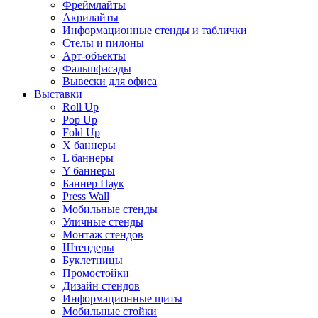
Фреймлайты
Акрилайты
Информационные стенды и таблички
Стелы и пилоны
Арт-объекты
Фальшфасады
Вывески для офиса
Выставки
Roll Up
Pop Up
Fold Up
Х баннеры
L баннеры
Y баннеры
Баннер Паук
Press Wall
Мобильные стенды
Уличные стенды
Монтаж стендов
Штендеры
Буклетницы
Промостойки
Дизайн стендов
Информационные щиты
Мобильные стойки