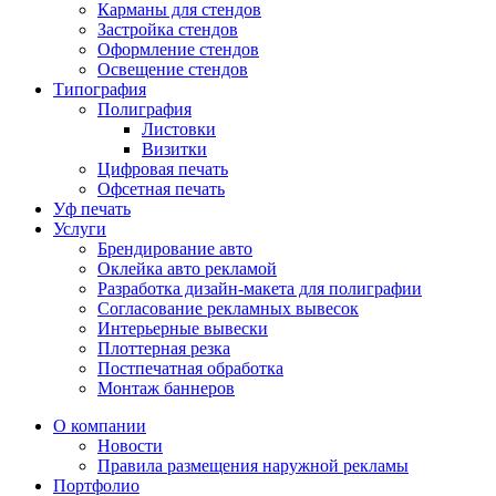
Карманы для стендов
Застройка стендов
Оформление стендов
Освещение стендов
Типография
Полиграфия
Листовки
Визитки
Цифровая печать
Офсетная печать
Уф печать
Услуги
Брендирование авто
Оклейка авто рекламой
Разработка дизайн-макета для полиграфии
Согласование рекламных вывесок
Интерьерные вывески
Плоттерная резка
Постпечатная обработка
Монтаж баннеров
О компании
Новости
Правила размещения наружной рекламы
Портфолио