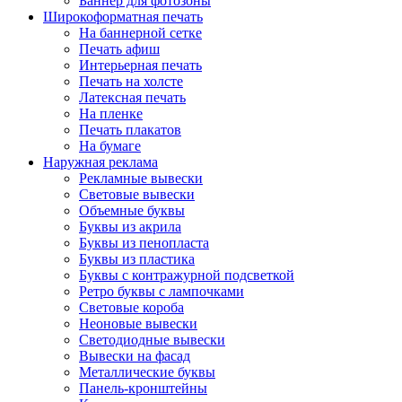
Баннер для фотозоны
Широкоформатная печать
На баннерной сетке
Печать афиш
Интерьерная печать
Печать на холсте
Латексная печать
На пленке
Печать плакатов
На бумаге
Наружная реклама
Рекламные вывески
Световые вывески
Объемные буквы
Буквы из акрила
Буквы из пенопласта
Буквы из пластика
Буквы с контражурной подсветкой
Ретро буквы с лампочками
Световые короба
Неоновые вывески
Светодиодные вывески
Вывески на фасад
Металлические буквы
Панель-кронштейны