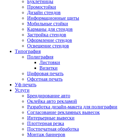
Буклетницы
Промостойки
Дизайн стендов
Информационные щиты
Мобильные стойки
Карманы для стендов
Застройка стендов
Оформление стендов
Освещение стендов
Типография
Полиграфия
Листовки
Визитки
Цифровая печать
Офсетная печать
Уф печать
Услуги
Брендирование авто
Оклейка авто рекламой
Разработка дизайн-макета для полиграфии
Согласование рекламных вывесок
Интерьерные вывески
Плоттерная резка
Постпечатная обработка
Монтаж баннеров