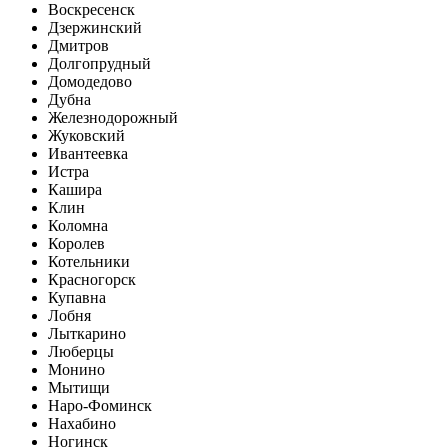
Воскресенск
Дзержинский
Дмитров
Долгопрудный
Домодедово
Дубна
Железнодорожный
Жуковский
Ивантеевка
Истра
Кашира
Клин
Коломна
Королев
Котельники
Красногорск
Купавна
Лобня
Лыткарино
Люберцы
Монино
Мытищи
Наро-Фоминск
Нахабино
Ногинск