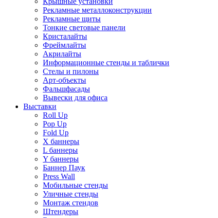
Крышные установки
Рекламные металлоконструкции
Рекламные щиты
Тонкие световые панели
Кристалайты
Фреймлайты
Акрилайты
Информационные стенды и таблички
Стелы и пилоны
Арт-объекты
Фальшфасады
Вывески для офиса
Выставки
Roll Up
Pop Up
Fold Up
Х баннеры
L баннеры
Y баннеры
Баннер Паук
Press Wall
Мобильные стенды
Уличные стенды
Монтаж стендов
Штендеры