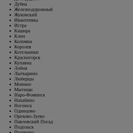
Дубна
Железнодорожный
Жуковский
Ивантеевка
Истра
Кашира
Клин
Коломна
Королев
Котельники
Красногорск
Купавна
Лобня
Лыткарино
Люберцы
Монино
Мытищи
Наро-Фоминск
Нахабино
Ногинск
Одинцово
Орехово-Зуево
Павловский Посад
Подольск
Пушкино