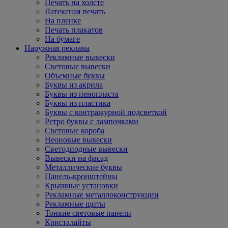
Печать на холсте
Латексная печать
На пленке
Печать плакатов
На бумаге
Наружная реклама
Рекламные вывески
Световые вывески
Объемные буквы
Буквы из акрила
Буквы из пенопласта
Буквы из пластика
Буквы с контражурной подсветкой
Ретро буквы с лампочками
Световые короба
Неоновые вывески
Светодиодные вывески
Вывески на фасад
Металлические буквы
Панель-кронштейны
Крышные установки
Рекламные металлоконструкции
Рекламные щиты
Тонкие световые панели
Кристалайты