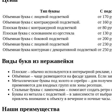
Тип буквы
С под
Объемная буква с лицевой подсветкой
от 170 р
Объемная буква с контражурной подсветкой.
от 160 р
Плоская буква с контражурной подсветкой
от 80 ру
Плоская буква с основанием из оргстекла
от 130 р
Объемная буква с боковой подсветкой
от 200 р
Объемная буква с лицевой подсветкой
от 230 р
Объемная буква контурная с декоративной подсветкой
от 250 р
Виды букв из нержавейки
Плоские – обычно используются в интерьерной рекламе, 
Объёмные – чаще размещаются на фасаде здания. Если за
Металлические буквы под золото и серебро – для получе
применяются для входных групп или зоны ресепшн.
Стальные буквы с лампочками – помогают создать ретро с
Буквы из металла с подсветкой – в зависимости от выб
привлечь внимание к объекту в вечерние и ночные часы. 
Наши преимущества