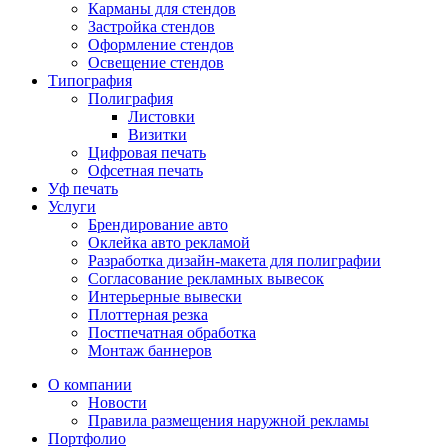
Карманы для стендов
Застройка стендов
Оформление стендов
Освещение стендов
Типография
Полиграфия
Листовки
Визитки
Цифровая печать
Офсетная печать
Уф печать
Услуги
Брендирование авто
Оклейка авто рекламой
Разработка дизайн-макета для полиграфии
Согласование рекламных вывесок
Интерьерные вывески
Плоттерная резка
Постпечатная обработка
Монтаж баннеров
О компании
Новости
Правила размещения наружной рекламы
Портфолио