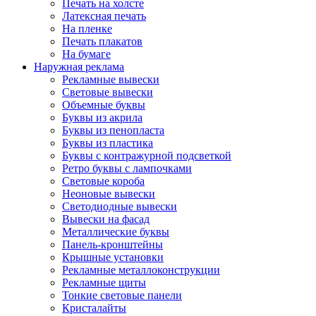
Печать на холсте
Латексная печать
На пленке
Печать плакатов
На бумаге
Наружная реклама
Рекламные вывески
Световые вывески
Объемные буквы
Буквы из акрила
Буквы из пенопласта
Буквы из пластика
Буквы с контражурной подсветкой
Ретро буквы с лампочками
Световые короба
Неоновые вывески
Светодиодные вывески
Вывески на фасад
Металлические буквы
Панель-кронштейны
Крышные установки
Рекламные металлоконструкции
Рекламные щиты
Тонкие световые панели
Кристалайты