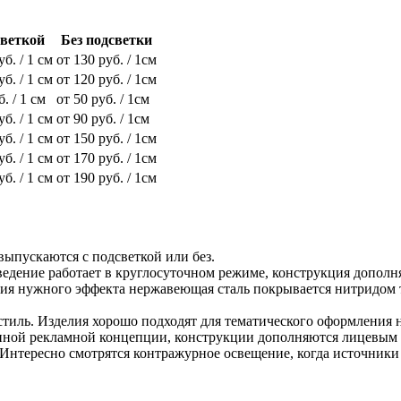
светкой
Без подсветки
уб. / 1 см
от 130 руб. / 1см
уб. / 1 см
от 120 руб. / 1см
б. / 1 см
от 50 руб. / 1см
уб. / 1 см
от 90 руб. / 1см
уб. / 1 см
от 150 руб. / 1см
уб. / 1 см
от 170 руб. / 1см
уб. / 1 см
от 190 руб. / 1см
выпускаются с подсветкой или без.
ведение работает в круглосуточном режиме, конструкция дополн
ния нужного эффекта нержавеющая сталь покрывается нитридом т
тиль. Изделия хорошо подходят для тематического оформления н
ранной рекламной концепции, конструкции дополняются лицевым
Интересно смотрятся контражурное освещение, когда источники 