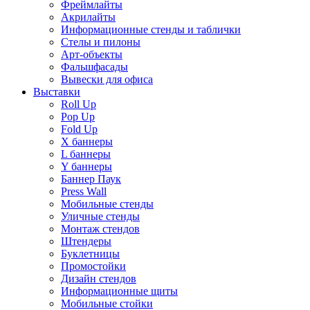
Фреймлайты
Акрилайты
Информационные стенды и таблички
Стелы и пилоны
Арт-объекты
Фальшфасады
Вывески для офиса
Выставки
Roll Up
Pop Up
Fold Up
Х баннеры
L баннеры
Y баннеры
Баннер Паук
Press Wall
Мобильные стенды
Уличные стенды
Монтаж стендов
Штендеры
Буклетницы
Промостойки
Дизайн стендов
Информационные щиты
Мобильные стойки