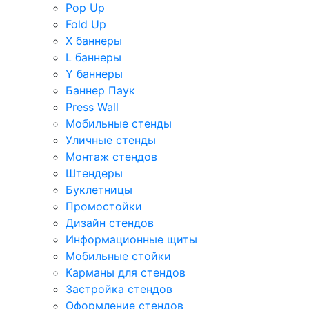
Pop Up
Fold Up
Х баннеры
L баннеры
Y баннеры
Баннер Паук
Press Wall
Мобильные стенды
Уличные стенды
Монтаж стендов
Штендеры
Буклетницы
Промостойки
Дизайн стендов
Информационные щиты
Мобильные стойки
Карманы для стендов
Застройка стендов
Оформление стендов