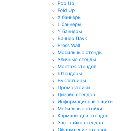
Pop Up
Fold Up
Х баннеры
L баннеры
Y баннеры
Баннер Паук
Press Wall
Мобильные стенды
Уличные стенды
Монтаж стендов
Штендеры
Буклетницы
Промостойки
Дизайн стендов
Информационные щиты
Мобильные стойки
Карманы для стендов
Застройка стендов
Оформление стендов