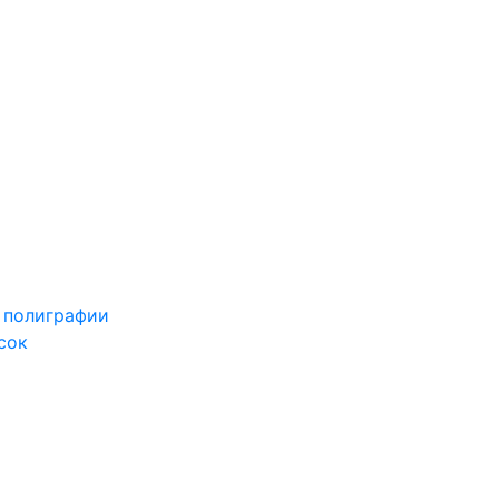
 полиграфии
сок