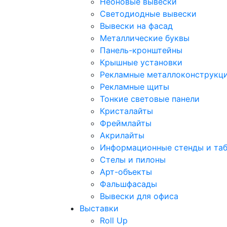
Неоновые вывески
Светодиодные вывески
Вывески на фасад
Металлические буквы
Панель-кронштейны
Крышные установки
Рекламные металлоконструкц
Рекламные щиты
Тонкие световые панели
Кристалайты
Фреймлайты
Акрилайты
Информационные стенды и та
Стелы и пилоны
Арт-объекты
Фальшфасады
Вывески для офиса
Выставки
Roll Up