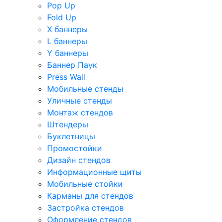
Pop Up
Fold Up
Х баннеры
L баннеры
Y баннеры
Баннер Паук
Press Wall
Мобильные стенды
Уличные стенды
Монтаж стендов
Штендеры
Буклетницы
Промостойки
Дизайн стендов
Информационные щиты
Мобильные стойки
Карманы для стендов
Застройка стендов
Оформление стендов