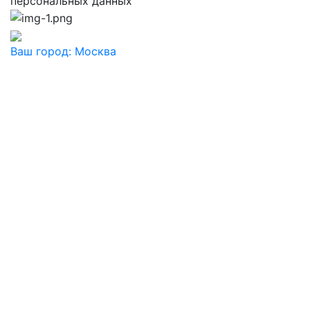
персональных данных
Ваш город:
Москва
Ваш город
Москва
Балашиха
Видное
Воскресенск
Дзержинский
Дмитров
Долгопрудный
Домодедово
Дубна
Железнодорожный
Жуковский
Ивантеевка
Истра