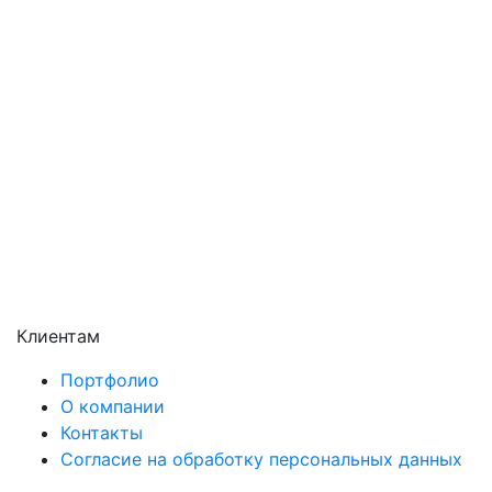
Подольск
Пушкино
Раменское
Реутов
Сергиев Посад
Серпухов
Солнечногорск
Химки
Чехов
Щёлково
Электросталь
Электроугли
Клиентам
Портфолио
О компании
Контакты
Согласие на обработку персональных данных