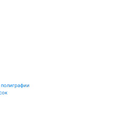
 полиграфии
сок