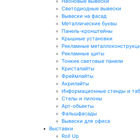
Неоновые вывески
Светодиодные вывески
Вывески на фасад
Металлические буквы
Панель-кронштейны
Крышные установки
Рекламные металлоконструкц
Рекламные щиты
Тонкие световые панели
Кристалайты
Фреймлайты
Акрилайты
Информационные стенды и та
Стелы и пилоны
Арт-объекты
Фальшфасады
Вывески для офиса
Выставки
Roll Up