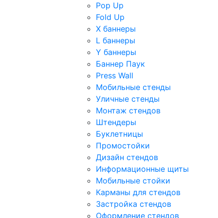
Pop Up
Fold Up
Х баннеры
L баннеры
Y баннеры
Баннер Паук
Press Wall
Мобильные стенды
Уличные стенды
Монтаж стендов
Штендеры
Буклетницы
Промостойки
Дизайн стендов
Информационные щиты
Мобильные стойки
Карманы для стендов
Застройка стендов
Оформление стендов