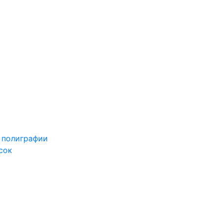
 полиграфии
сок