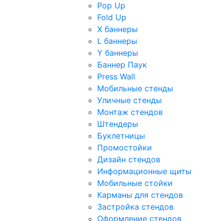
Pop Up
Fold Up
Х баннеры
L баннеры
Y баннеры
Баннер Паук
Press Wall
Мобильные стенды
Уличные стенды
Монтаж стендов
Штендеры
Буклетницы
Промостойки
Дизайн стендов
Информационные щиты
Мобильные стойки
Карманы для стендов
Застройка стендов
Оформление стендов