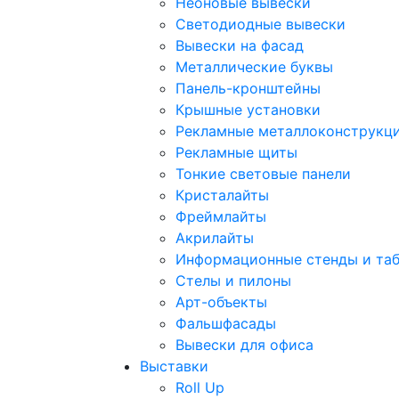
Неоновые вывески
Светодиодные вывески
Вывески на фасад
Металлические буквы
Панель-кронштейны
Крышные установки
Рекламные металлоконструкц
Рекламные щиты
Тонкие световые панели
Кристалайты
Фреймлайты
Акрилайты
Информационные стенды и та
Стелы и пилоны
Арт-объекты
Фальшфасады
Вывески для офиса
Выставки
Roll Up