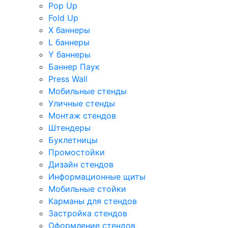
Pop Up
Fold Up
Х баннеры
L баннеры
Y баннеры
Баннер Паук
Press Wall
Мобильные стенды
Уличные стенды
Монтаж стендов
Штендеры
Буклетницы
Промостойки
Дизайн стендов
Информационные щиты
Мобильные стойки
Карманы для стендов
Застройка стендов
Оформление стендов