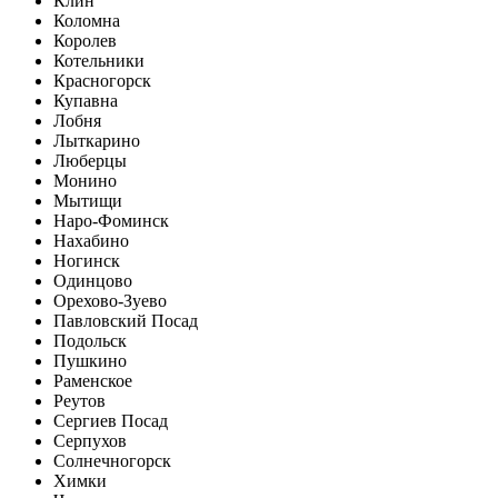
Клин
Коломна
Королев
Котельники
Красногорск
Купавна
Лобня
Лыткарино
Люберцы
Монино
Мытищи
Наро-Фоминск
Нахабино
Ногинск
Одинцово
Орехово-Зуево
Павловский Посад
Подольск
Пушкино
Раменское
Реутов
Сергиев Посад
Серпухов
Солнечногорск
Химки