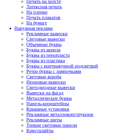
Печать на холсте
Латексная печать
На пленке
Печать плакатов
На бумаге
Наружная реклама
Рекламные вывески
Световые вывески
Объемные буквы
Буквы из акрила
Буквы из пенопласта
Буквы из пластика
Буквы с контражурной подсветкой
Ретро буквы с лампочками
Световые короба
Неоновые вывески
Светодиодные вывески
Вывески на фасад
Металлические буквы
Панель-кронштейны
Крышные установки
Рекламные металлоконструкции
Рекламные щиты
Тонкие световые панели
Кристалайты