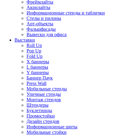
Фреймлайты
Акрилайты
Информационные стенды и таблички
Стелы и пилоны
Арт-объекты
Фальшфасады
Вывески для офиса
Выставки
Roll Up
Pop Up
Fold Up
Х баннеры
L баннеры
Y баннеры
Баннер Паук
Press Wall
Мобильные стенды
Уличные стенды
Монтаж стендов
Штендеры
Буклетницы
Промостойки
Дизайн стендов
Информационные щиты
Мобильные стойки