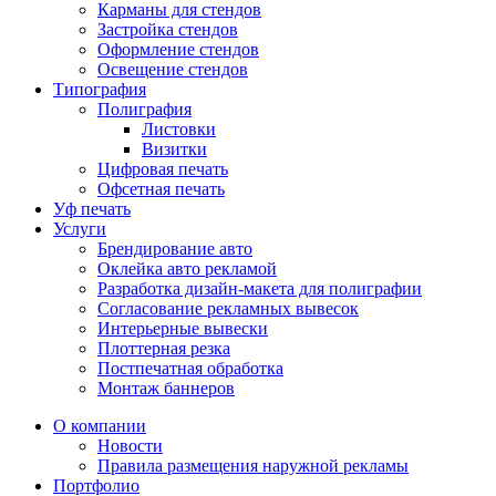
Карманы для стендов
Застройка стендов
Оформление стендов
Освещение стендов
Типография
Полиграфия
Листовки
Визитки
Цифровая печать
Офсетная печать
Уф печать
Услуги
Брендирование авто
Оклейка авто рекламой
Разработка дизайн-макета для полиграфии
Согласование рекламных вывесок
Интерьерные вывески
Плоттерная резка
Постпечатная обработка
Монтаж баннеров
О компании
Новости
Правила размещения наружной рекламы
Портфолио