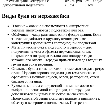
Объемная буква контурная с
от 250 руб.
от 190 руб.
декоративной подсветкой
/ 1 см
/ 1см
Виды букв из нержавейки
Плоские – обычно используются в интерьерной
рекламе, выпускаются с подсветкой или без.
Объёмные – чаще размещаются на фасаде здания. Если
заведение работает в круглосуточном режиме,
конструкция дополняется светодиодной подсветкой.
Металлические буквы под золото и серебро – для
получения нужного эффекта нержавеющая сталь
покрывается нитридом титана или полируется до
зеркального блеска. Нередко применяются для входных
групп или зоны ресепшн.
Стальные буквы с лампочками – помогают создать ретро
стиль. Изделия хорошо подходят для тематического
оформления ночных клубов, баров, ресторанов, сетей
быстрого питания.
Буквы из металла с подсветкой – в зависимости от
выбранной рекламной концепции, конструкции
дополняются лицевым или боковым свечением.
Продукция этой серии помогает привлечь внимание к
объекту в вечерние и ночные часы. Интересно