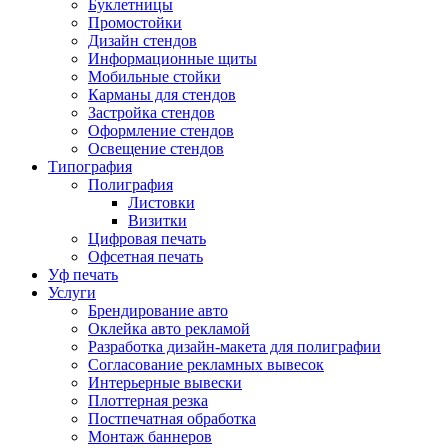
Буклетницы
Промостойки
Дизайн стендов
Информационные щиты
Мобильные стойки
Карманы для стендов
Застройка стендов
Оформление стендов
Освещение стендов
Типография
Полиграфия
Листовки
Визитки
Цифровая печать
Офсетная печать
Уф печать
Услуги
Брендирование авто
Оклейка авто рекламой
Разработка дизайн-макета для полиграфии
Согласование рекламных вывесок
Интерьерные вывески
Плоттерная резка
Постпечатная обработка
Монтаж баннеров