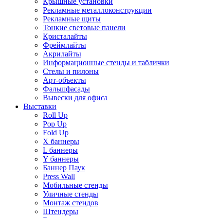
Крышные установки
Рекламные металлоконструкции
Рекламные щиты
Тонкие световые панели
Кристалайты
Фреймлайты
Акрилайты
Информационные стенды и таблички
Стелы и пилоны
Арт-объекты
Фальшфасады
Вывески для офиса
Выставки
Roll Up
Pop Up
Fold Up
Х баннеры
L баннеры
Y баннеры
Баннер Паук
Press Wall
Мобильные стенды
Уличные стенды
Монтаж стендов
Штендеры