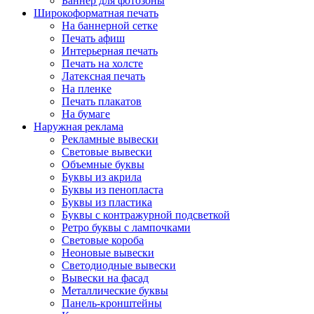
Баннер для фотозоны
Широкоформатная печать
На баннерной сетке
Печать афиш
Интерьерная печать
Печать на холсте
Латексная печать
На пленке
Печать плакатов
На бумаге
Наружная реклама
Рекламные вывески
Световые вывески
Объемные буквы
Буквы из акрила
Буквы из пенопласта
Буквы из пластика
Буквы с контражурной подсветкой
Ретро буквы с лампочками
Световые короба
Неоновые вывески
Светодиодные вывески
Вывески на фасад
Металлические буквы
Панель-кронштейны