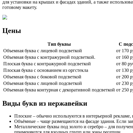
для установки на крышах и фасадах зданий, а также использо
готовому макету.
Цены
Тип буквы
С под
Объемная буква с лицевой подсветкой
от 170 р
Объемная буква с контражурной подсветкой.
от 160 р
Плоская буква с контражурной подсветкой
от 80 ру
Плоская буква с основанием из оргстекла
от 130 р
Объемная буква с боковой подсветкой
от 200 р
Объемная буква с лицевой подсветкой
от 230 р
Объемная буква контурная с декоративной подсветкой
от 250 р
Виды букв из нержавейки
Плоские – обычно используются в интерьерной рекламе, 
Объёмные – чаще размещаются на фасаде здания. Если за
Металлические буквы под золото и серебро – для получе
применяются для входных групп или зоны ресепшн.