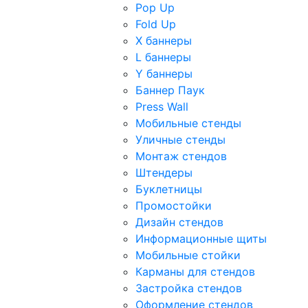
Pop Up
Fold Up
Х баннеры
L баннеры
Y баннеры
Баннер Паук
Press Wall
Мобильные стенды
Уличные стенды
Монтаж стендов
Штендеры
Буклетницы
Промостойки
Дизайн стендов
Информационные щиты
Мобильные стойки
Карманы для стендов
Застройка стендов
Оформление стендов