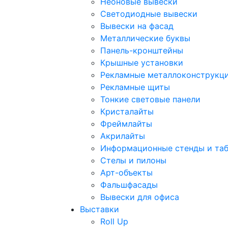
Неоновые вывески
Светодиодные вывески
Вывески на фасад
Металлические буквы
Панель-кронштейны
Крышные установки
Рекламные металлоконструкц
Рекламные щиты
Тонкие световые панели
Кристалайты
Фреймлайты
Акрилайты
Информационные стенды и та
Стелы и пилоны
Арт-объекты
Фальшфасады
Вывески для офиса
Выставки
Roll Up