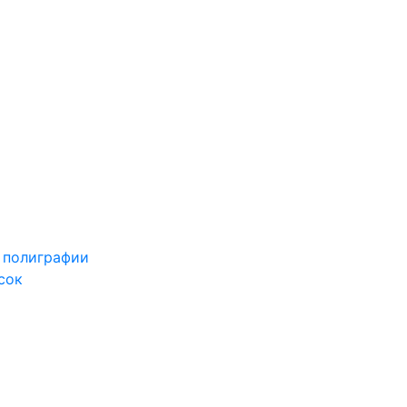
 полиграфии
сок