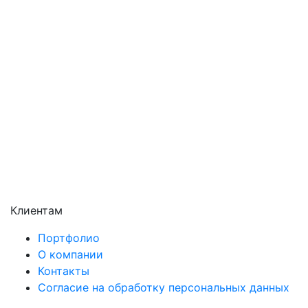
Подольск
Пушкино
Раменское
Реутов
Сергиев Посад
Серпухов
Солнечногорск
Химки
Чехов
Щёлково
Электросталь
Электроугли
Клиентам
Портфолио
О компании
Контакты
Согласие на обработку персональных данных