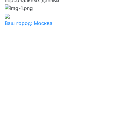
персональных данных
Ваш город:
Москва
Ваш город
Москва
Балашиха
Видное
Воскресенск
Дзержинский
Дмитров
Долгопрудный
Домодедово
Дубна
Железнодорожный
Жуковский
Ивантеевка
Истра