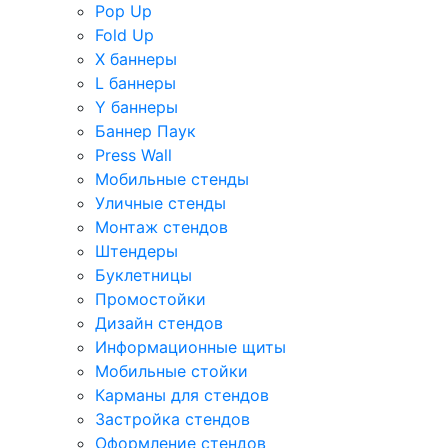
Pop Up
Fold Up
Х баннеры
L баннеры
Y баннеры
Баннер Паук
Press Wall
Мобильные стенды
Уличные стенды
Монтаж стендов
Штендеры
Буклетницы
Промостойки
Дизайн стендов
Информационные щиты
Мобильные стойки
Карманы для стендов
Застройка стендов
Оформление стендов