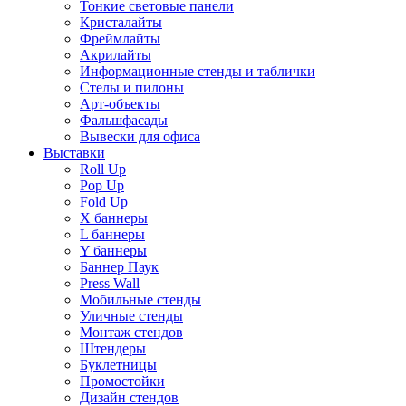
Тонкие световые панели
Кристалайты
Фреймлайты
Акрилайты
Информационные стенды и таблички
Стелы и пилоны
Арт-объекты
Фальшфасады
Вывески для офиса
Выставки
Roll Up
Pop Up
Fold Up
Х баннеры
L баннеры
Y баннеры
Баннер Паук
Press Wall
Мобильные стенды
Уличные стенды
Монтаж стендов
Штендеры
Буклетницы
Промостойки
Дизайн стендов