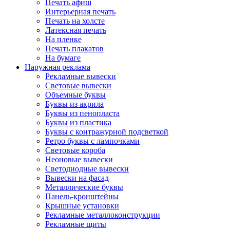
Печать афиш
Интерьерная печать
Печать на холсте
Латексная печать
На пленке
Печать плакатов
На бумаге
Наружная реклама
Рекламные вывески
Световые вывески
Объемные буквы
Буквы из акрила
Буквы из пенопласта
Буквы из пластика
Буквы с контражурной подсветкой
Ретро буквы с лампочками
Световые короба
Неоновые вывески
Светодиодные вывески
Вывески на фасад
Металлические буквы
Панель-кронштейны
Крышные установки
Рекламные металлоконструкции
Рекламные щиты