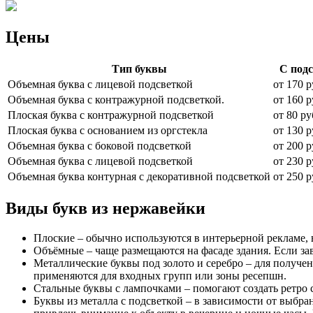
Цены
Тип буквы
С под
Объемная буква с лицевой подсветкой
от 170 р
Объемная буква с контражурной подсветкой.
от 160 р
Плоская буква с контражурной подсветкой
от 80 ру
Плоская буква с основанием из оргстекла
от 130 р
Объемная буква с боковой подсветкой
от 200 р
Объемная буква с лицевой подсветкой
от 230 р
Объемная буква контурная с декоративной подсветкой
от 250 р
Виды букв из нержавейки
Плоские – обычно используются в интерьерной рекламе, 
Объёмные – чаще размещаются на фасаде здания. Если за
Металлические буквы под золото и серебро – для получе
применяются для входных групп или зоны ресепшн.
Стальные буквы с лампочками – помогают создать ретро с
Буквы из металла с подсветкой – в зависимости от выб