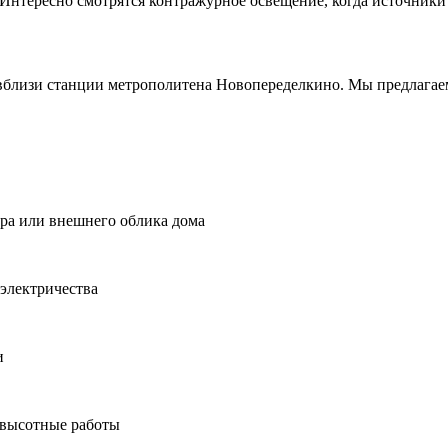
Интересно смотрятся контражурное освещение, когда источники 
вблизи станции метрополитена Новопеределкино. Мы предлагае
ера или внешнего облика дома
электричества
и
 высотные работы