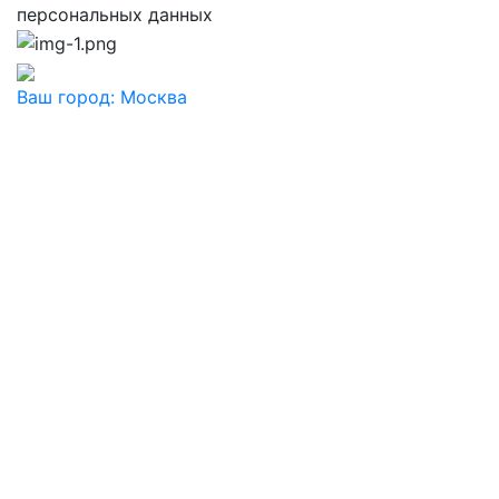
персональных данных
Ваш город:
Москва
Ваш город
Москва
Балашиха
Видное
Воскресенск
Дзержинский
Дмитров
Долгопрудный
Домодедово
Дубна
Железнодорожный
Жуковский
Ивантеевка