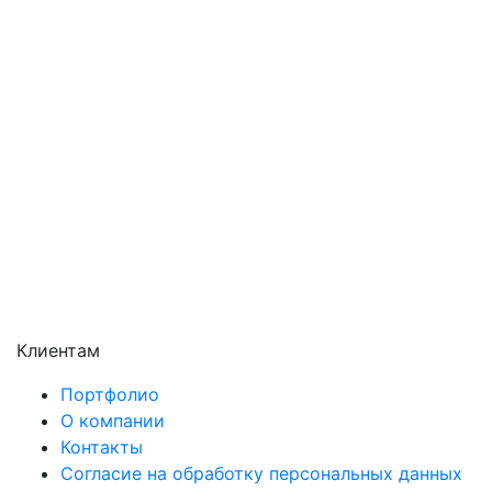
Подольск
Пушкино
Раменское
Реутов
Сергиев Посад
Серпухов
Солнечногорск
Химки
Чехов
Щёлково
Электросталь
Электроугли
Клиентам
Портфолио
О компании
Контакты
Согласие на обработку персональных данных