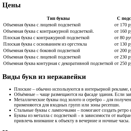
Цены
Тип буквы
С под
Объемная буква с лицевой подсветкой
от 170 р
Объемная буква с контражурной подсветкой.
от 160 р
Плоская буква с контражурной подсветкой
от 80 ру
Плоская буква с основанием из оргстекла
от 130 р
Объемная буква с боковой подсветкой
от 200 р
Объемная буква с лицевой подсветкой
от 230 р
Объемная буква контурная с декоративной подсветкой
от 250 р
Виды букв из нержавейки
Плоские – обычно используются в интерьерной рекламе, 
Объёмные – чаще размещаются на фасаде здания. Если за
Металлические буквы под золото и серебро – для получе
применяются для входных групп или зоны ресепшн.
Стальные буквы с лампочками – помогают создать ретро с
Буквы из металла с подсветкой – в зависимости от выб
привлечь внимание к объекту в вечерние и ночные часы. 