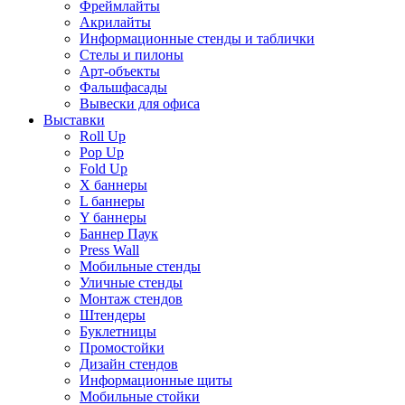
Фреймлайты
Акрилайты
Информационные стенды и таблички
Стелы и пилоны
Арт-объекты
Фальшфасады
Вывески для офиса
Выставки
Roll Up
Pop Up
Fold Up
Х баннеры
L баннеры
Y баннеры
Баннер Паук
Press Wall
Мобильные стенды
Уличные стенды
Монтаж стендов
Штендеры
Буклетницы
Промостойки
Дизайн стендов
Информационные щиты
Мобильные стойки