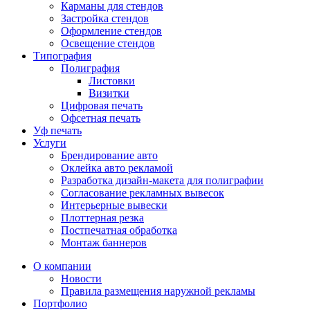
Карманы для стендов
Застройка стендов
Оформление стендов
Освещение стендов
Типография
Полиграфия
Листовки
Визитки
Цифровая печать
Офсетная печать
Уф печать
Услуги
Брендирование авто
Оклейка авто рекламой
Разработка дизайн-макета для полиграфии
Согласование рекламных вывесок
Интерьерные вывески
Плоттерная резка
Постпечатная обработка
Монтаж баннеров
О компании
Новости
Правила размещения наружной рекламы
Портфолио