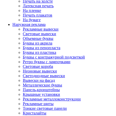
Печать на холсте
Латексная печать
На пленке
Печать плакатов
На бумаге
Наружная реклама
Рекламные вывески
Световые вывески
Объемные буквы
Буквы из акрила
Буквы из пенопласта
Буквы из пластика
Буквы с контражурной подсветкой
Ретро буквы с лампочками
Световые короба
Неоновые вывески
Светодиодные вывески
Вывески на фасад
Металлические буквы
Панель-кронштейны
Крышные установки
Рекламные металлоконструкции
Рекламные щиты
Тонкие световые панели
Кристалайты