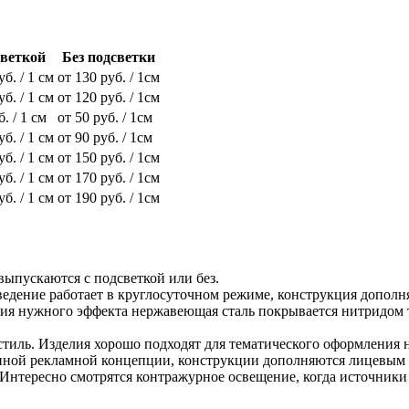
светкой
Без подсветки
уб. / 1 см
от 130 руб. / 1см
уб. / 1 см
от 120 руб. / 1см
б. / 1 см
от 50 руб. / 1см
уб. / 1 см
от 90 руб. / 1см
уб. / 1 см
от 150 руб. / 1см
уб. / 1 см
от 170 руб. / 1см
уб. / 1 см
от 190 руб. / 1см
выпускаются с подсветкой или без.
ведение работает в круглосуточном режиме, конструкция дополн
ния нужного эффекта нержавеющая сталь покрывается нитридом т
тиль. Изделия хорошо подходят для тематического оформления н
ранной рекламной концепции, конструкции дополняются лицевым
Интересно смотрятся контражурное освещение, когда источники 