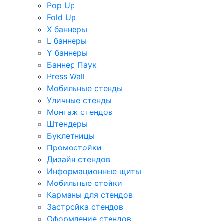
Pop Up
Fold Up
Х баннеры
L баннеры
Y баннеры
Баннер Паук
Press Wall
Мобильные стенды
Уличные стенды
Монтаж стендов
Штендеры
Буклетницы
Промостойки
Дизайн стендов
Информационные щиты
Мобильные стойки
Карманы для стендов
Застройка стендов
Оформление стендов