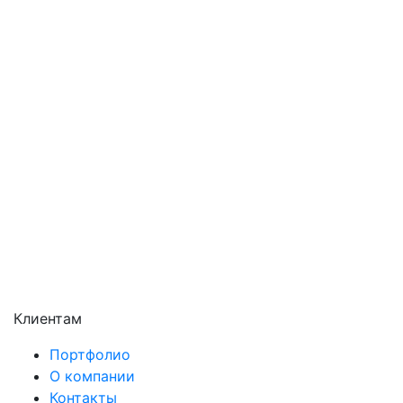
Орехово-Зуево
Павловский Посад
Подольск
Пушкино
Раменское
Реутов
Сергиев Посад
Серпухов
Солнечногорск
Химки
Чехов
Щёлково
Электросталь
Электроугли
Клиентам
Портфолио
О компании
Контакты