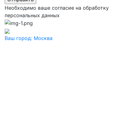
Необходимо ваше согласие на обработку
персональных данных
Ваш город:
Москва
Ваш город
Москва
Балашиха
Видное
Воскресенск
Дзержинский
Дмитров
Долгопрудный
Домодедово
Дубна
Железнодорожный
Жуковский