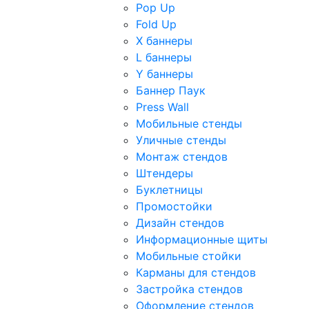
Pop Up
Fold Up
Х баннеры
L баннеры
Y баннеры
Баннер Паук
Press Wall
Мобильные стенды
Уличные стенды
Монтаж стендов
Штендеры
Буклетницы
Промостойки
Дизайн стендов
Информационные щиты
Мобильные стойки
Карманы для стендов
Застройка стендов
Оформление стендов