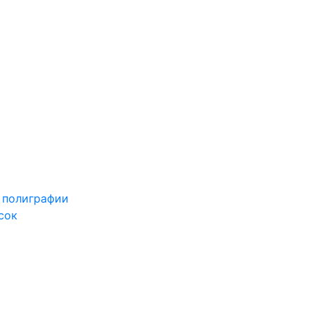
 полиграфии
сок