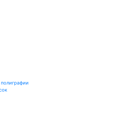
 полиграфии
сок