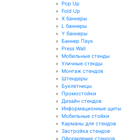
Pop Up
Fold Up
Х баннеры
L баннеры
Y баннеры
Баннер Паук
Press Wall
Мобильные стенды
Уличные стенды
Монтаж стендов
Штендеры
Буклетницы
Промостойки
Дизайн стендов
Информационные щиты
Мобильные стойки
Карманы для стендов
Застройка стендов
Оформление стендов