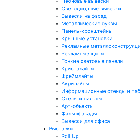
Неоновые вывески
Светодиодные вывески
Вывески на фасад
Металлические буквы
Панель-кронштейны
Крышные установки
Рекламные металлоконструкц
Рекламные щиты
Тонкие световые панели
Кристалайты
Фреймлайты
Акрилайты
Информационные стенды и та
Стелы и пилоны
Арт-объекты
Фальшфасады
Вывески для офиса
Выставки
Roll Up