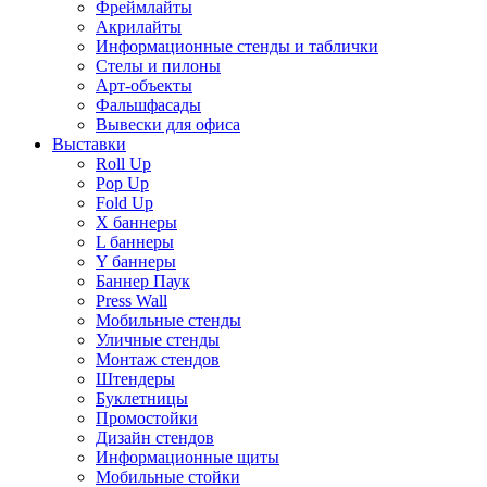
Фреймлайты
Акрилайты
Информационные стенды и таблички
Стелы и пилоны
Арт-объекты
Фальшфасады
Вывески для офиса
Выставки
Roll Up
Pop Up
Fold Up
Х баннеры
L баннеры
Y баннеры
Баннер Паук
Press Wall
Мобильные стенды
Уличные стенды
Монтаж стендов
Штендеры
Буклетницы
Промостойки
Дизайн стендов
Информационные щиты
Мобильные стойки