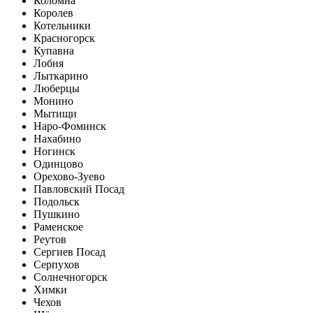
Коломна
Королев
Котельники
Красногорск
Купавна
Лобня
Лыткарино
Люберцы
Монино
Мытищи
Наро-Фоминск
Нахабино
Ногинск
Одинцово
Орехово-Зуево
Павловский Посад
Подольск
Пушкино
Раменское
Реутов
Сергиев Посад
Серпухов
Солнечногорск
Химки
Чехов