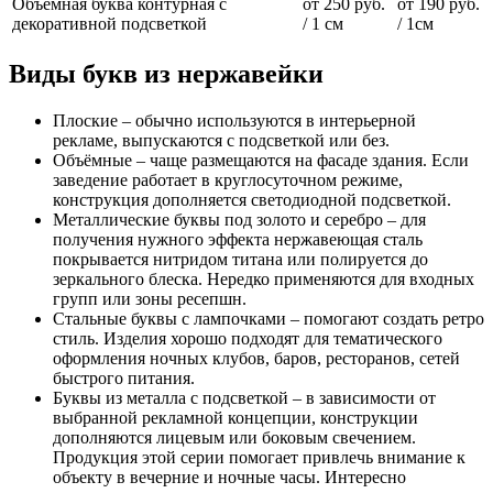
Объемная буква контурная с
от 250 руб.
от 190 руб.
декоративной подсветкой
/ 1 см
/ 1см
Виды букв из нержавейки
Плоские – обычно используются в интерьерной
рекламе, выпускаются с подсветкой или без.
Объёмные – чаще размещаются на фасаде здания. Если
заведение работает в круглосуточном режиме,
конструкция дополняется светодиодной подсветкой.
Металлические буквы под золото и серебро – для
получения нужного эффекта нержавеющая сталь
покрывается нитридом титана или полируется до
зеркального блеска. Нередко применяются для входных
групп или зоны ресепшн.
Стальные буквы с лампочками – помогают создать ретро
стиль. Изделия хорошо подходят для тематического
оформления ночных клубов, баров, ресторанов, сетей
быстрого питания.
Буквы из металла с подсветкой – в зависимости от
выбранной рекламной концепции, конструкции
дополняются лицевым или боковым свечением.
Продукция этой серии помогает привлечь внимание к
объекту в вечерние и ночные часы. Интересно