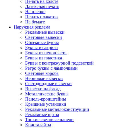
Печать на холсте
Латексная печать
На пленке
Печать плакатов
На бумаге
Наружная реклама
Рекламные вывески
Световые вывески
Объемные буквы
Буквы из акрила
Буквы из пенопласта
Буквы из пластика
Буквы с контражурной подсветкой
Ретро буквы с лампочками
Световые короба
Неоновые вывески
Светодиодные вывески
Вывески на фасад
Металлические буквы
Панель-кронштейны
Крышные установки
Рекламные металлоконструкции
Рекламные щиты
Тонкие световые панели
Кристалайты