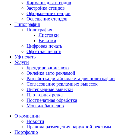
Карманы для стендов
Застройка стендов
Оформление стендов
Освещение стендов
Типография
Полиграфия
Листовки
Визитки
Цифровая печать
Офсетная печать
Уф печать
Услуги
Брендирование авто
Оклейка авто рекламой
Разработка дизайн-макета для полиграфии
Согласование рекламных вывесок
Интерьерные вывески
Плоттерная резка
Постпечатная обработка
Монтаж баннеров
О компании
Новости
Правила размещения наружной рекламы
Портфолио