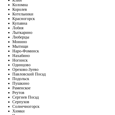
Клин
Коломна
Королев
Котельники
Красногорск
Купавна
Лобня
Лыткарино
Люберцы
Монино
Мытищи
Наро-Фоминск
Нахабино
Ногинск
Одинцово
Орехово-Зуево
Павловский Посад
Подольск
Пушкино
Раменское
Реутов
Сергиев Посад
Серпухов
Солнечногорск
Химки