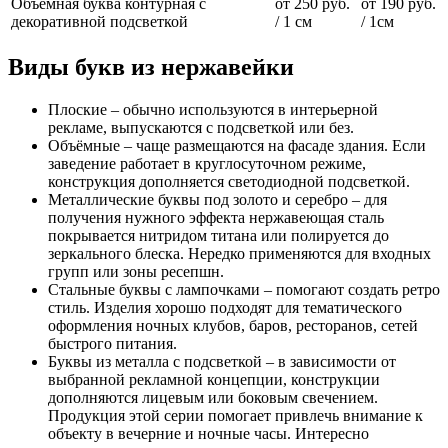
Объемная буква контурная с
от 250 руб.
от 190 руб.
декоративной подсветкой
/ 1 см
/ 1см
Виды букв из нержавейки
Плоские – обычно используются в интерьерной
рекламе, выпускаются с подсветкой или без.
Объёмные – чаще размещаются на фасаде здания. Если
заведение работает в круглосуточном режиме,
конструкция дополняется светодиодной подсветкой.
Металлические буквы под золото и серебро – для
получения нужного эффекта нержавеющая сталь
покрывается нитридом титана или полируется до
зеркального блеска. Нередко применяются для входных
групп или зоны ресепшн.
Стальные буквы с лампочками – помогают создать ретро
стиль. Изделия хорошо подходят для тематического
оформления ночных клубов, баров, ресторанов, сетей
быстрого питания.
Буквы из металла с подсветкой – в зависимости от
выбранной рекламной концепции, конструкции
дополняются лицевым или боковым свечением.
Продукция этой серии помогает привлечь внимание к
объекту в вечерние и ночные часы. Интересно