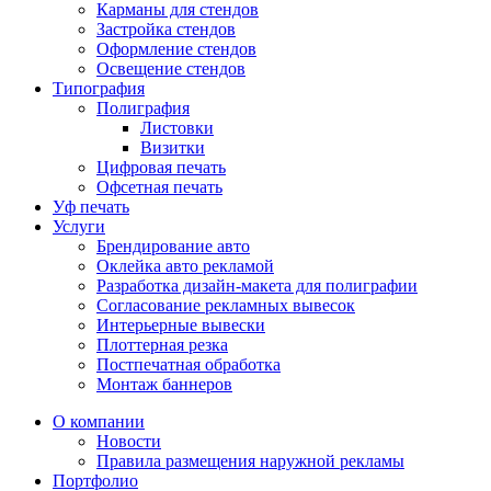
Карманы для стендов
Застройка стендов
Оформление стендов
Освещение стендов
Типография
Полиграфия
Листовки
Визитки
Цифровая печать
Офсетная печать
Уф печать
Услуги
Брендирование авто
Оклейка авто рекламой
Разработка дизайн-макета для полиграфии
Согласование рекламных вывесок
Интерьерные вывески
Плоттерная резка
Постпечатная обработка
Монтаж баннеров
О компании
Новости
Правила размещения наружной рекламы
Портфолио