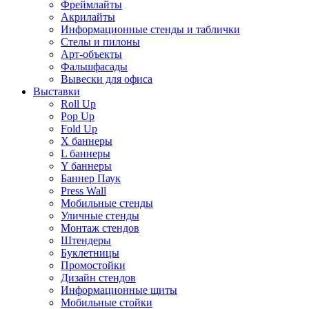
Фреймлайты
Акрилайты
Информационные стенды и таблички
Стелы и пилоны
Арт-объекты
Фальшфасады
Вывески для офиса
Выставки
Roll Up
Pop Up
Fold Up
Х баннеры
L баннеры
Y баннеры
Баннер Паук
Press Wall
Мобильные стенды
Уличные стенды
Монтаж стендов
Штендеры
Буклетницы
Промостойки
Дизайн стендов
Информационные щиты
Мобильные стойки