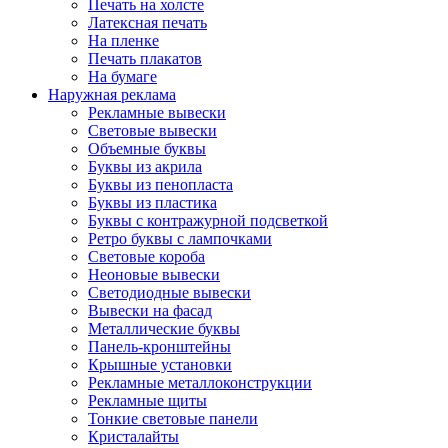
Печать на холсте
Латексная печать
На пленке
Печать плакатов
На бумаге
Наружная реклама
Рекламные вывески
Световые вывески
Объемные буквы
Буквы из акрила
Буквы из пенопласта
Буквы из пластика
Буквы с контражурной подсветкой
Ретро буквы с лампочками
Световые короба
Неоновые вывески
Светодиодные вывески
Вывески на фасад
Металлические буквы
Панель-кронштейны
Крышные установки
Рекламные металлоконструкции
Рекламные щиты
Тонкие световые панели
Кристалайты