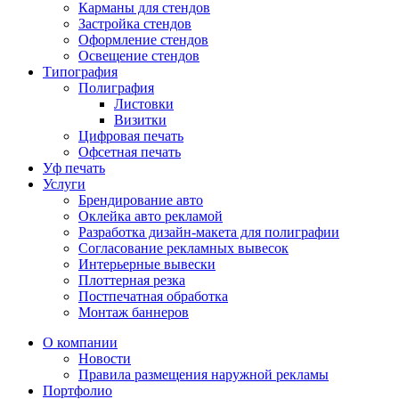
Карманы для стендов
Застройка стендов
Оформление стендов
Освещение стендов
Типография
Полиграфия
Листовки
Визитки
Цифровая печать
Офсетная печать
Уф печать
Услуги
Брендирование авто
Оклейка авто рекламой
Разработка дизайн-макета для полиграфии
Согласование рекламных вывесок
Интерьерные вывески
Плоттерная резка
Постпечатная обработка
Монтаж баннеров
О компании
Новости
Правила размещения наружной рекламы
Портфолио