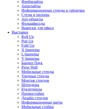
Фреймлайты
Акрилайты
Информационные стенды и таблички
Стелы и пилоны
Арт-объекты
Фальшфасады
Вывески для офиса
Выставки
Roll Up
Pop Up
Fold Up
Х баннеры
L баннеры
Y баннеры
Баннер Паук
Press Wall
Мобильные стенды
Уличные стенды
Монтаж стендов
Штендеры
Буклетницы
Промостойки
Дизайн стендов
Информационные щиты
Мобильные стойки