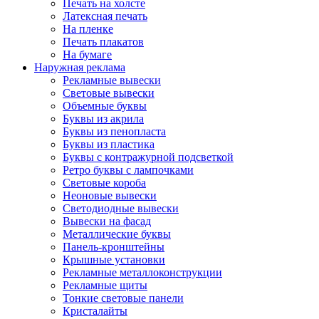
Печать на холсте
Латексная печать
На пленке
Печать плакатов
На бумаге
Наружная реклама
Рекламные вывески
Световые вывески
Объемные буквы
Буквы из акрила
Буквы из пенопласта
Буквы из пластика
Буквы с контражурной подсветкой
Ретро буквы с лампочками
Световые короба
Неоновые вывески
Светодиодные вывески
Вывески на фасад
Металлические буквы
Панель-кронштейны
Крышные установки
Рекламные металлоконструкции
Рекламные щиты
Тонкие световые панели
Кристалайты