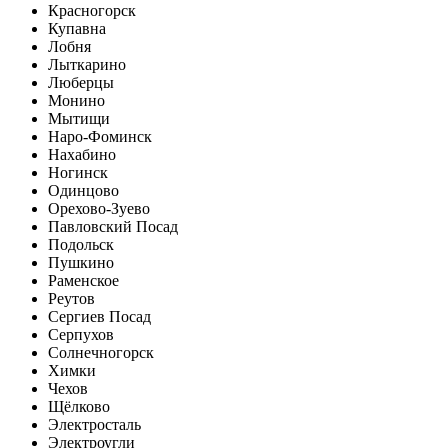
Красногорск
Купавна
Лобня
Лыткарино
Люберцы
Монино
Мытищи
Наро-Фоминск
Нахабино
Ногинск
Одинцово
Орехово-Зуево
Павловский Посад
Подольск
Пушкино
Раменское
Реутов
Сергиев Посад
Серпухов
Солнечногорск
Химки
Чехов
Щёлково
Электросталь
Электроугли