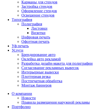
Карманы для стендов
Застройка стендов
Оформление стендов
Освещение стендов
Типография
Полиграфия
Листовки
Визитки
Цифровая печать
Офсетная печать
Уф печать
Услуги
Брендирование авто
Оклейка авто рекламой
Разработка дизайн-макета для полиграфии
Согласование рекламных вывесок
Интерьерные вывески
Плоттерная резка
Постпечатная обработка
Монтаж баннеров
О компании
Новости
Правила размещения наружной рекламы
Портфолио