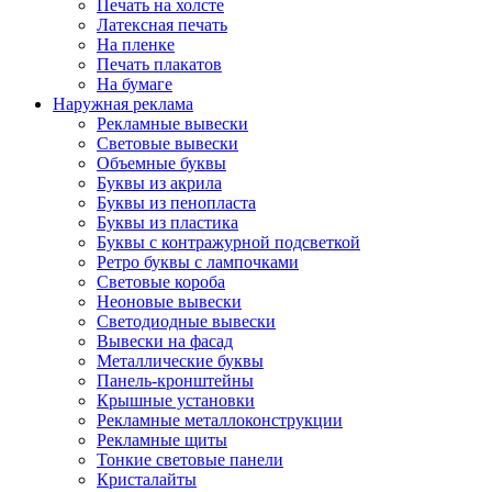
Печать на холсте
Латексная печать
На пленке
Печать плакатов
На бумаге
Наружная реклама
Рекламные вывески
Световые вывески
Объемные буквы
Буквы из акрила
Буквы из пенопласта
Буквы из пластика
Буквы с контражурной подсветкой
Ретро буквы с лампочками
Световые короба
Неоновые вывески
Светодиодные вывески
Вывески на фасад
Металлические буквы
Панель-кронштейны
Крышные установки
Рекламные металлоконструкции
Рекламные щиты
Тонкие световые панели
Кристалайты