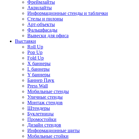
Фреймлайты
Акрилайты
Информационные стенды и таблички
Стелы и пилоны
Арт-объекты
Фальшфасады
Вывески для офиса
Выставки
Roll Up
Pop Up
Fold Up
Х баннеры
L баннеры
Y баннеры
Баннер Паук
Press Wall
Мобильные стенды
Уличные стенды
Монтаж стендов
Штендеры
Буклетницы
Промостойки
Дизайн стендов
Информационные щиты
Мобильные стойки