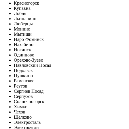
Красногорск
Купавна
Лобня
Лыткарино
Люберцы
Монино
Мытищи
Наро-Фоминск
Нахабино
Ногинск
Одинцово
Орехово-Зуево
Павловский Посад
Подольск
Пушкино
Раменское
Реутов
Сергиев Посад
Серпухов
Солнечногорск
Химки
Чехов
Щёлково
Электросталь
Электроугли