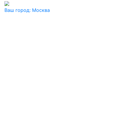
Ваш город:
Москва
Ваш город
Москва
Балашиха
Видное
Воскресенск
Дзержинский
Дмитров
Долгопрудный
Домодедово
Дубна
Железнодорожный
Жуковский
Ивантеевка
Истра
Кашира