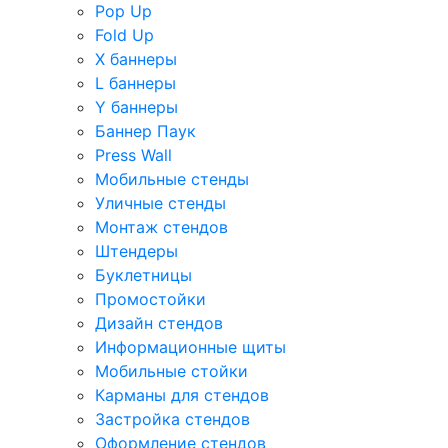
Pop Up
Fold Up
Х баннеры
L баннеры
Y баннеры
Баннер Паук
Press Wall
Мобильные стенды
Уличные стенды
Монтаж стендов
Штендеры
Буклетницы
Промостойки
Дизайн стендов
Информационные щиты
Мобильные стойки
Карманы для стендов
Застройка стендов
Оформление стендов