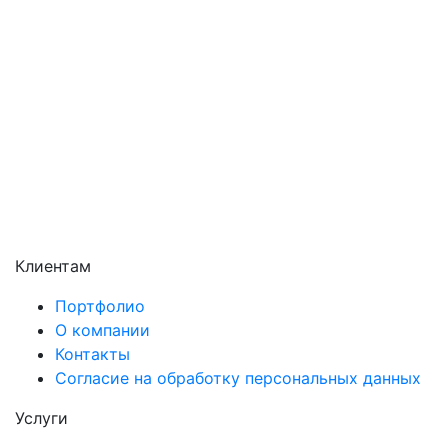
Раменское
Реутов
Сергиев Посад
Серпухов
Солнечногорск
Химки
Чехов
Щёлково
Электросталь
Электроугли
Клиентам
Портфолио
О компании
Контакты
Согласие на обработку персональных данных
Услуги