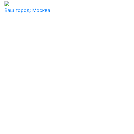
Ваш город:
Москва
Ваш город
Москва
Балашиха
Видное
Воскресенск
Дзержинский
Дмитров
Долгопрудный
Домодедово
Дубна
Железнодорожный
Жуковский
Ивантеевка
Истра
Кашира