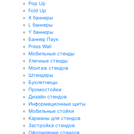
Pop Up
Fold Up
Х баннеры
L баннеры
Y баннеры
Баннер Паук
Press Wall
Мобильные стенды
Уличные стенды
Монтаж стендов
Штендеры
Буклетницы
Промостойки
Дизайн стендов
Информационные щиты
Мобильные стойки
Карманы для стендов
Застройка стендов
Оформление стендов