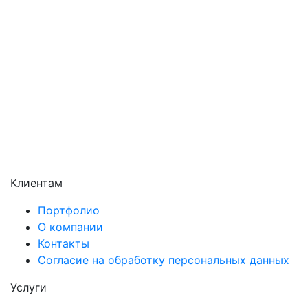
Раменское
Реутов
Сергиев Посад
Серпухов
Солнечногорск
Химки
Чехов
Щёлково
Электросталь
Электроугли
Клиентам
Портфолио
О компании
Контакты
Согласие на обработку персональных данных
Услуги