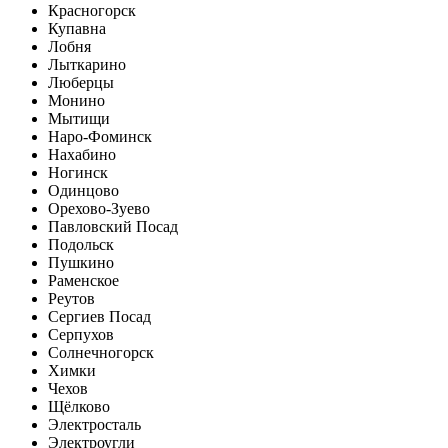
Красногорск
Купавна
Лобня
Лыткарино
Люберцы
Монино
Мытищи
Наро-Фоминск
Нахабино
Ногинск
Одинцово
Орехово-Зуево
Павловский Посад
Подольск
Пушкино
Раменское
Реутов
Сергиев Посад
Серпухов
Солнечногорск
Химки
Чехов
Щёлково
Электросталь
Электроугли