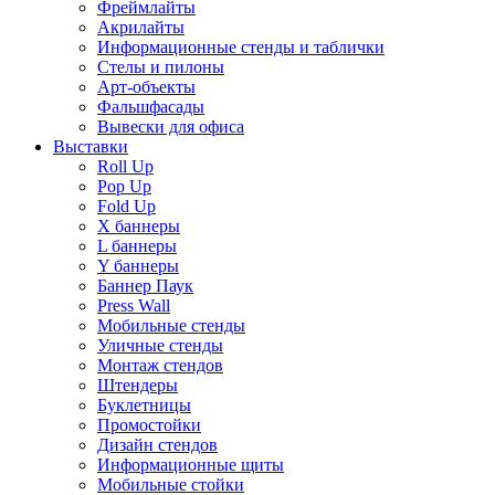
Фреймлайты
Акрилайты
Информационные стенды и таблички
Стелы и пилоны
Арт-объекты
Фальшфасады
Вывески для офиса
Выставки
Roll Up
Pop Up
Fold Up
Х баннеры
L баннеры
Y баннеры
Баннер Паук
Press Wall
Мобильные стенды
Уличные стенды
Монтаж стендов
Штендеры
Буклетницы
Промостойки
Дизайн стендов
Информационные щиты
Мобильные стойки