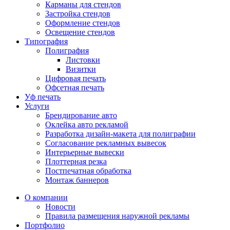
Карманы для стендов
Застройка стендов
Оформление стендов
Освещение стендов
Типография
Полиграфия
Листовки
Визитки
Цифровая печать
Офсетная печать
Уф печать
Услуги
Брендирование авто
Оклейка авто рекламой
Разработка дизайн-макета для полиграфии
Согласование рекламных вывесок
Интерьерные вывески
Плоттерная резка
Постпечатная обработка
Монтаж баннеров
О компании
Новости
Правила размещения наружной рекламы
Портфолио