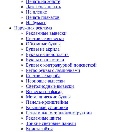
Печать на холсте
Латексная печать
На пленке
Печать плакатов
На бумаге
Наружная реклама
Рекламные вывески
Световые вывески
Объемные буквы
Буквы из акрила
Буквы из пенопласта
Буквы из пластика
Буквы с контражурной подсветкой
Ретро буквы с лампочками
Световые короба
Неоновые вывески
Светодиодные вывески
Вывески на фасад
Металлические буквы
Панель-кронштейны
Крышные установки
Рекламные металлоконструкции
Рекламные щиты
Тонкие световые панели
Кристалайты