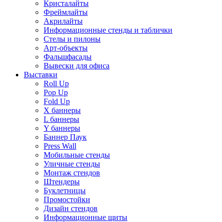
Кристалайты
Фреймлайты
Акрилайты
Информационные стенды и таблички
Стелы и пилоны
Арт-объекты
Фальшфасады
Вывески для офиса
Выставки
Roll Up
Pop Up
Fold Up
Х баннеры
L баннеры
Y баннеры
Баннер Паук
Press Wall
Мобильные стенды
Уличные стенды
Монтаж стендов
Штендеры
Буклетницы
Промостойки
Дизайн стендов
Информационные щиты