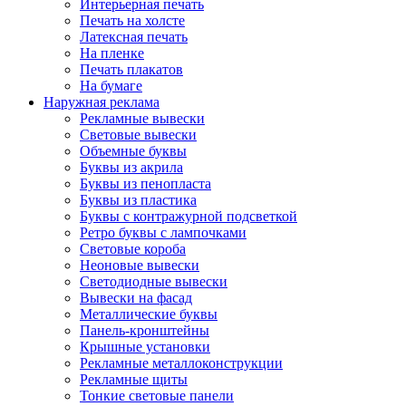
Интерьерная печать
Печать на холсте
Латексная печать
На пленке
Печать плакатов
На бумаге
Наружная реклама
Рекламные вывески
Световые вывески
Объемные буквы
Буквы из акрила
Буквы из пенопласта
Буквы из пластика
Буквы с контражурной подсветкой
Ретро буквы с лампочками
Световые короба
Неоновые вывески
Светодиодные вывески
Вывески на фасад
Металлические буквы
Панель-кронштейны
Крышные установки
Рекламные металлоконструкции
Рекламные щиты
Тонкие световые панели