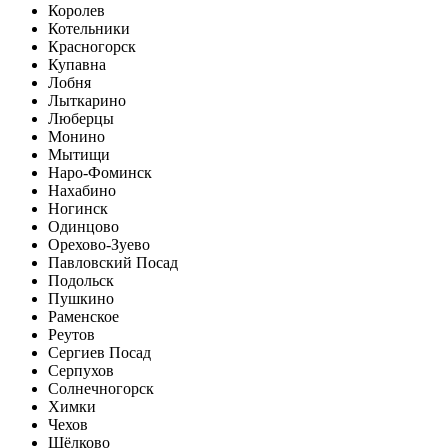
Королев
Котельники
Красногорск
Купавна
Лобня
Лыткарино
Люберцы
Монино
Мытищи
Наро-Фоминск
Нахабино
Ногинск
Одинцово
Орехово-Зуево
Павловский Посад
Подольск
Пушкино
Раменское
Реутов
Сергиев Посад
Серпухов
Солнечногорск
Химки
Чехов
Щёлково