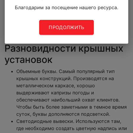
Крышные установки
Стоимость
Благодарим за посещение нашего ресурса.
Световой короб (лайтбокс)
от 9 000 руб. / кв.м.
Световая панель
от 10 000 руб. / м. кв.
Объемные световые буквы
от 70 руб. / 1 см
ПРОДОЛЖИТЬ
Светодиодные вывески
от 150 руб. / 1 см
Металлические буквы
от 120 руб. / 1см
Разновидности крышных
установок
Объемные буквы. Самый популярный тип
крышных конструкций. Производятся на
металлическом каркасе, хорошо
выдерживают капризы погоды и
обеспечивают наибольший охват клиентов.
Чтобы быть более заметными в темное время
суток, буквы дополняются подсветкой.
Светодиодные вывески. Используются там,
где необходимо создать цветную надпись или