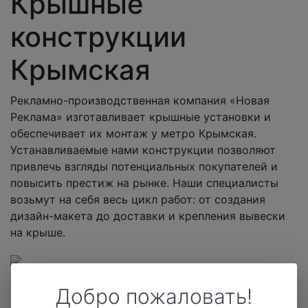
Крышные
конструкции
Крымская
Рекламно-производственная компания «Новая
Реклама» изготавливает крышные установки и
обеспечивает их монтаж у метро Крымская.
Устанавливаемые нами конструкции позволяют
привлечь взгляды потенциальных покупателей и
повысить престиж на рынке. Наши специалисты
возьмут на себя весь цикл работ: от создания
дизайн-макета до доставки и крепления вывески
на крыше.
Цены
Добро пожаловать!