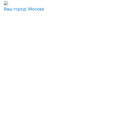
Ваш город:
Москва
Ваш город
Москва
Балашиха
Видное
Воскресенск
Дзержинский
Дмитров
Долгопрудный
Домодедово
Дубна
Железнодорожный
Жуковский
Ивантеевка
Истра
Кашира