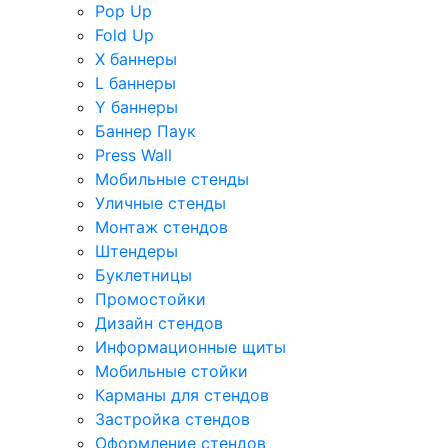
Pop Up
Fold Up
Х баннеры
L баннеры
Y баннеры
Баннер Паук
Press Wall
Мобильные стенды
Уличные стенды
Монтаж стендов
Штендеры
Буклетницы
Промостойки
Дизайн стендов
Информационные щиты
Мобильные стойки
Карманы для стендов
Застройка стендов
Оформление стендов