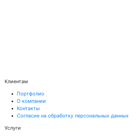
Раменское
Реутов
Сергиев Посад
Серпухов
Солнечногорск
Химки
Чехов
Щёлково
Электросталь
Электроугли
Клиентам
Портфолио
О компании
Контакты
Согласие на обработку персональных данных
Услуги