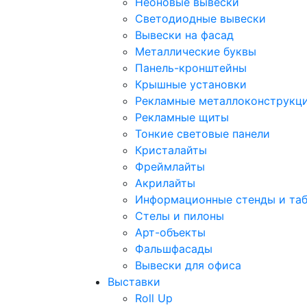
Неоновые вывески
Светодиодные вывески
Вывески на фасад
Металлические буквы
Панель-кронштейны
Крышные установки
Рекламные металлоконструкц
Рекламные щиты
Тонкие световые панели
Кристалайты
Фреймлайты
Акрилайты
Информационные стенды и та
Стелы и пилоны
Арт-объекты
Фальшфасады
Вывески для офиса
Выставки
Roll Up