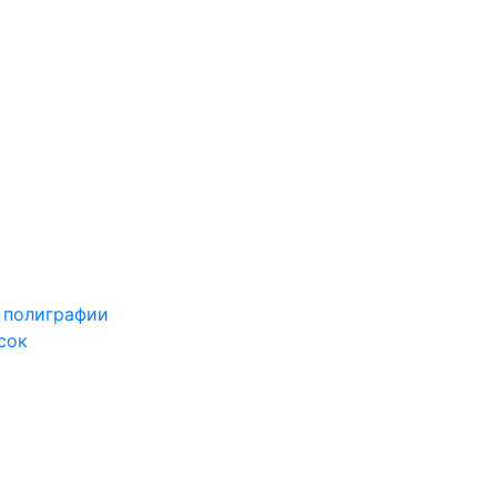
 полиграфии
сок