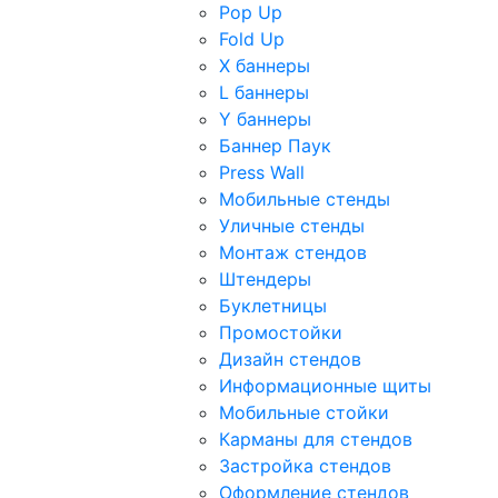
Pop Up
Fold Up
Х баннеры
L баннеры
Y баннеры
Баннер Паук
Press Wall
Мобильные стенды
Уличные стенды
Монтаж стендов
Штендеры
Буклетницы
Промостойки
Дизайн стендов
Информационные щиты
Мобильные стойки
Карманы для стендов
Застройка стендов
Оформление стендов