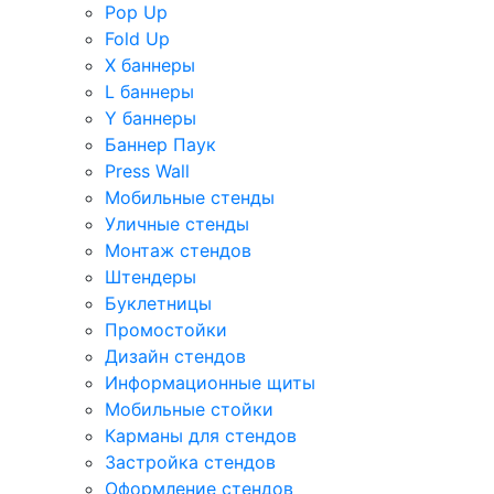
Pop Up
Fold Up
Х баннеры
L баннеры
Y баннеры
Баннер Паук
Press Wall
Мобильные стенды
Уличные стенды
Монтаж стендов
Штендеры
Буклетницы
Промостойки
Дизайн стендов
Информационные щиты
Мобильные стойки
Карманы для стендов
Застройка стендов
Оформление стендов