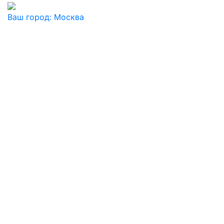
Ваш город:
Москва
Ваш город
Москва
Балашиха
Видное
Воскресенск
Дзержинский
Дмитров
Долгопрудный
Домодедово
Дубна
Железнодорожный
Жуковский
Ивантеевка
Истра
Кашира