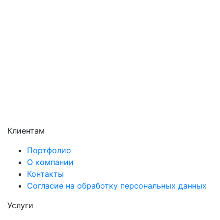
Раменское
Реутов
Сергиев Посад
Серпухов
Солнечногорск
Химки
Чехов
Щёлково
Электросталь
Электроугли
Клиентам
Портфолио
О компании
Контакты
Согласие на обработку персональных данных
Услуги