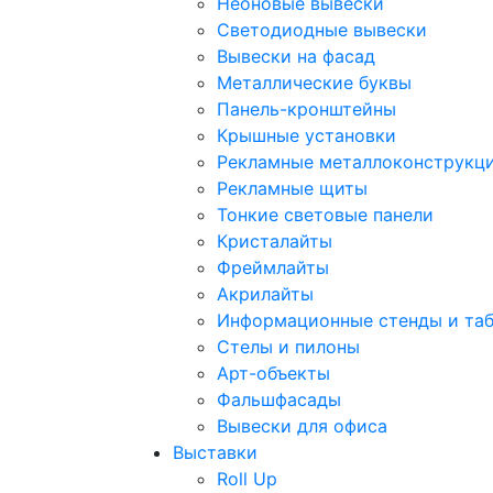
Неоновые вывески
Светодиодные вывески
Вывески на фасад
Металлические буквы
Панель-кронштейны
Крышные установки
Рекламные металлоконструкц
Рекламные щиты
Тонкие световые панели
Кристалайты
Фреймлайты
Акрилайты
Информационные стенды и та
Стелы и пилоны
Арт-объекты
Фальшфасады
Вывески для офиса
Выставки
Roll Up