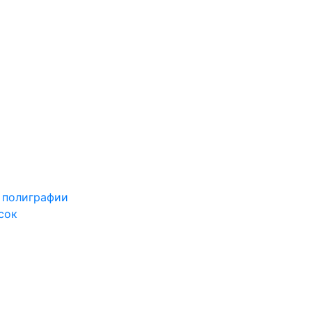
 полиграфии
сок