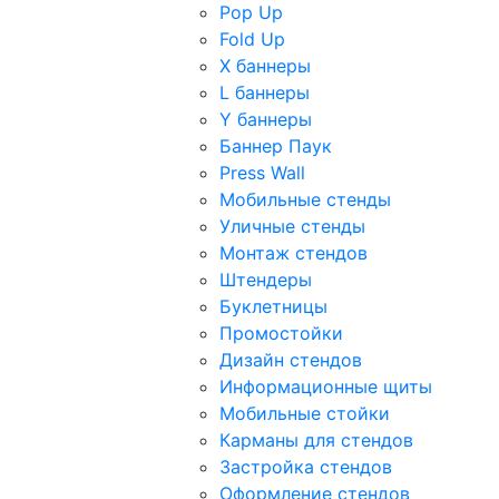
Pop Up
Fold Up
Х баннеры
L баннеры
Y баннеры
Баннер Паук
Press Wall
Мобильные стенды
Уличные стенды
Монтаж стендов
Штендеры
Буклетницы
Промостойки
Дизайн стендов
Информационные щиты
Мобильные стойки
Карманы для стендов
Застройка стендов
Оформление стендов