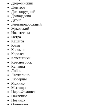
Дзержинский
Дмитров
Долгопрудный
Домодедово
Дубна
Железнодорожный
Жуковский
Ивантеевка
Истра
Кашира
Клин
Коломна
Королев
Котельники
Красногорск
Купавна
Лобня
Лыткарино
Люберцы
Монино
Мытищи
Наро-Фоминск
Нахабино
Ногинск
Одинцово