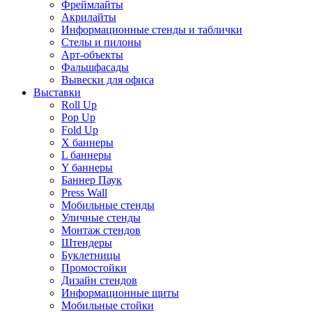
Фреймлайты
Акрилайты
Информационные стенды и таблички
Стелы и пилоны
Арт-объекты
Фальшфасады
Вывески для офиса
Выставки
Roll Up
Pop Up
Fold Up
Х баннеры
L баннеры
Y баннеры
Баннер Паук
Press Wall
Мобильные стенды
Уличные стенды
Монтаж стендов
Штендеры
Буклетницы
Промостойки
Дизайн стендов
Информационные щиты
Мобильные стойки