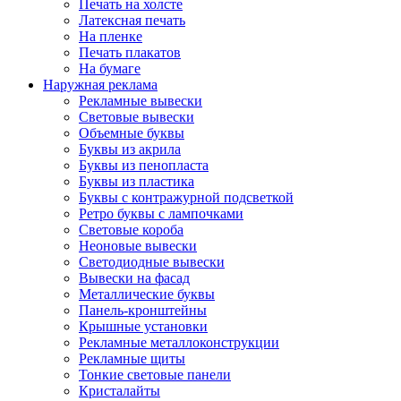
Печать на холсте
Латексная печать
На пленке
Печать плакатов
На бумаге
Наружная реклама
Рекламные вывески
Световые вывески
Объемные буквы
Буквы из акрила
Буквы из пенопласта
Буквы из пластика
Буквы с контражурной подсветкой
Ретро буквы с лампочками
Световые короба
Неоновые вывески
Светодиодные вывески
Вывески на фасад
Металлические буквы
Панель-кронштейны
Крышные установки
Рекламные металлоконструкции
Рекламные щиты
Тонкие световые панели
Кристалайты