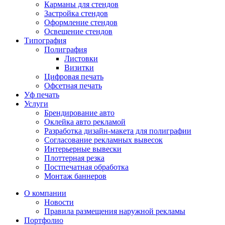
Карманы для стендов
Застройка стендов
Оформление стендов
Освещение стендов
Типография
Полиграфия
Листовки
Визитки
Цифровая печать
Офсетная печать
Уф печать
Услуги
Брендирование авто
Оклейка авто рекламой
Разработка дизайн-макета для полиграфии
Согласование рекламных вывесок
Интерьерные вывески
Плоттерная резка
Постпечатная обработка
Монтаж баннеров
О компании
Новости
Правила размещения наружной рекламы
Портфолио