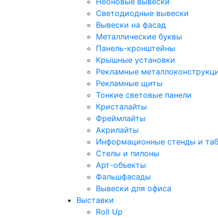
Неоновые вывески
Светодиодные вывески
Вывески на фасад
Металлические буквы
Панель-кронштейны
Крышные установки
Рекламные металлоконструкц
Рекламные щиты
Тонкие световые панели
Кристалайты
Фреймлайты
Акрилайты
Информационные стенды и та
Стелы и пилоны
Арт-объекты
Фальшфасады
Вывески для офиса
Выставки
Roll Up