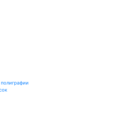
 полиграфии
сок