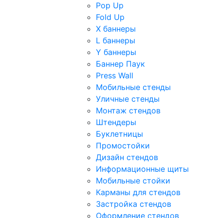
Pop Up
Fold Up
Х баннеры
L баннеры
Y баннеры
Баннер Паук
Press Wall
Мобильные стенды
Уличные стенды
Монтаж стендов
Штендеры
Буклетницы
Промостойки
Дизайн стендов
Информационные щиты
Мобильные стойки
Карманы для стендов
Застройка стендов
Оформление стендов