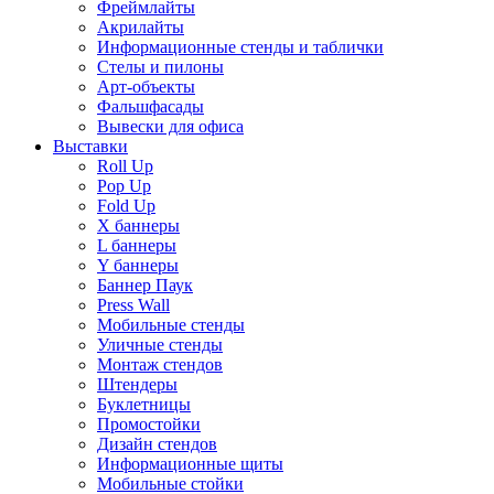
Фреймлайты
Акрилайты
Информационные стенды и таблички
Стелы и пилоны
Арт-объекты
Фальшфасады
Вывески для офиса
Выставки
Roll Up
Pop Up
Fold Up
Х баннеры
L баннеры
Y баннеры
Баннер Паук
Press Wall
Мобильные стенды
Уличные стенды
Монтаж стендов
Штендеры
Буклетницы
Промостойки
Дизайн стендов
Информационные щиты
Мобильные стойки