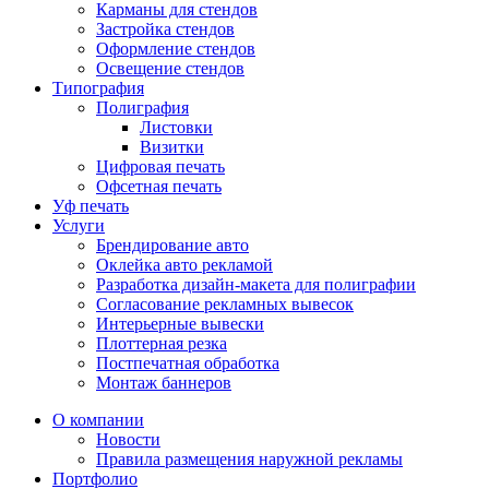
Карманы для стендов
Застройка стендов
Оформление стендов
Освещение стендов
Типография
Полиграфия
Листовки
Визитки
Цифровая печать
Офсетная печать
Уф печать
Услуги
Брендирование авто
Оклейка авто рекламой
Разработка дизайн-макета для полиграфии
Согласование рекламных вывесок
Интерьерные вывески
Плоттерная резка
Постпечатная обработка
Монтаж баннеров
О компании
Новости
Правила размещения наружной рекламы
Портфолио