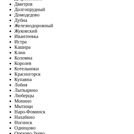
Дмитров
Долгопрудный
Домодедово
Дубна
Железнодорожный
Жуковский
Ивантеевка
Истра
Кашира
Клин
Коломна
Королев
Котельники
Красногорск
Купавна
Лобня
Лыткарино
Люберцы
Монино
Мытищи
Наро-Фоминск
Нахабино
Ногинск
Одинцово
Орехово-Зуево