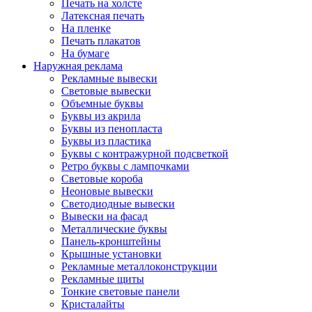
Печать на холсте
Латексная печать
На пленке
Печать плакатов
На бумаге
Наружная реклама
Рекламные вывески
Световые вывески
Объемные буквы
Буквы из акрила
Буквы из пенопласта
Буквы из пластика
Буквы с контражурной подсветкой
Ретро буквы с лампочками
Световые короба
Неоновые вывески
Светодиодные вывески
Вывески на фасад
Металлические буквы
Панель-кронштейны
Крышные установки
Рекламные металлоконструкции
Рекламные щиты
Тонкие световые панели
Кристалайты