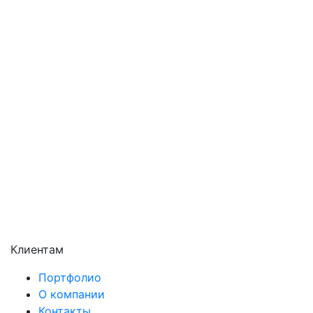
Орехово-Зуево
Павловский Посад
Подольск
Пушкино
Раменское
Реутов
Сергиев Посад
Серпухов
Солнечногорск
Химки
Чехов
Щёлково
Электросталь
Электроугли
Клиентам
Портфолио
О компании
Контакты