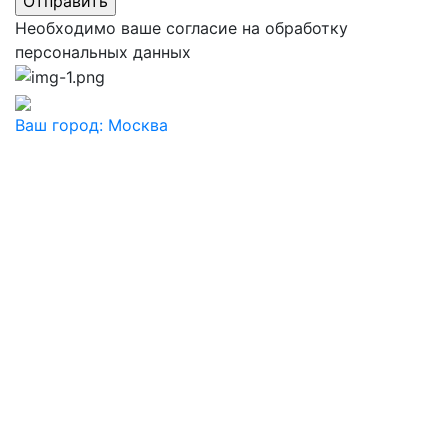
Необходимо ваше согласие на обработку
персональных данных
Ваш город:
Москва
Ваш город
Москва
Балашиха
Видное
Воскресенск
Дзержинский
Дмитров
Долгопрудный
Домодедово
Дубна
Железнодорожный
Жуковский