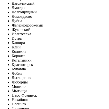
Дзержинский
Дмитров
Долгопрудный
Домодедово
Дубна
Железнодорожный
Жуковский
Ивантеевка
Истра
Кашира
Клин
Коломна
Королев
Котельники
Красногорск
Купавна
Лобня
Лыткарино
Люберцы
Монино
Мытищи
Наро-Фоминск
Нахабино
Ногинск
Одинцово