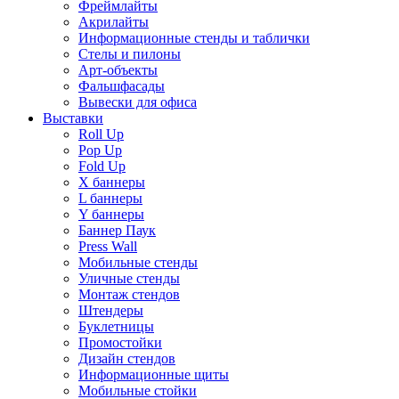
Фреймлайты
Акрилайты
Информационные стенды и таблички
Стелы и пилоны
Арт-объекты
Фальшфасады
Вывески для офиса
Выставки
Roll Up
Pop Up
Fold Up
Х баннеры
L баннеры
Y баннеры
Баннер Паук
Press Wall
Мобильные стенды
Уличные стенды
Монтаж стендов
Штендеры
Буклетницы
Промостойки
Дизайн стендов
Информационные щиты
Мобильные стойки