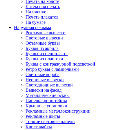
Печать на холсте
Латексная печать
На пленке
Печать плакатов
На бумаге
Наружная реклама
Рекламные вывески
Световые вывески
Объемные буквы
Буквы из акрила
Буквы из пенопласта
Буквы из пластика
Буквы с контражурной подсветкой
Ретро буквы с лампочками
Световые короба
Неоновые вывески
Светодиодные вывески
Вывески на фасад
Металлические буквы
Панель-кронштейны
Крышные установки
Рекламные металлоконструкции
Рекламные щиты
Тонкие световые панели
Кристалайты