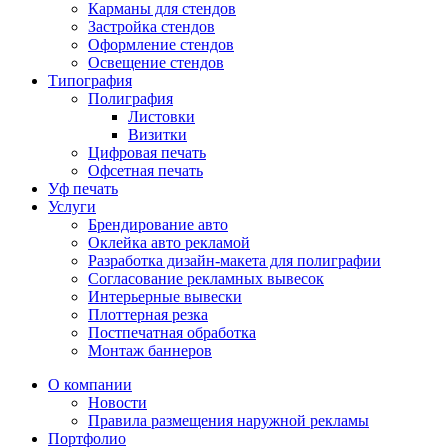
Карманы для стендов
Застройка стендов
Оформление стендов
Освещение стендов
Типография
Полиграфия
Листовки
Визитки
Цифровая печать
Офсетная печать
Уф печать
Услуги
Брендирование авто
Оклейка авто рекламой
Разработка дизайн-макета для полиграфии
Согласование рекламных вывесок
Интерьерные вывески
Плоттерная резка
Постпечатная обработка
Монтаж баннеров
О компании
Новости
Правила размещения наружной рекламы
Портфолио