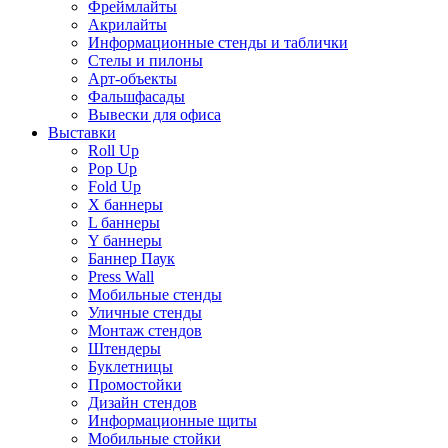
Фреймлайты
Акрилайты
Информационные стенды и таблички
Стелы и пилоны
Арт-объекты
Фальшфасады
Вывески для офиса
Выставки
Roll Up
Pop Up
Fold Up
Х баннеры
L баннеры
Y баннеры
Баннер Паук
Press Wall
Мобильные стенды
Уличные стенды
Монтаж стендов
Штендеры
Буклетницы
Промостойки
Дизайн стендов
Информационные щиты
Мобильные стойки