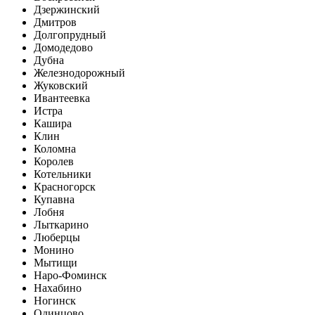
Дзержинский
Дмитров
Долгопрудный
Домодедово
Дубна
Железнодорожный
Жуковский
Ивантеевка
Истра
Кашира
Клин
Коломна
Королев
Котельники
Красногорск
Купавна
Лобня
Лыткарино
Люберцы
Монино
Мытищи
Наро-Фоминск
Нахабино
Ногинск
Одинцово