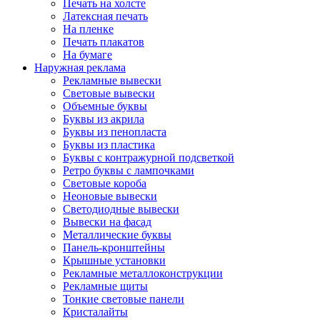
Печать на холсте
Латексная печать
На пленке
Печать плакатов
На бумаге
Наружная реклама
Рекламные вывески
Световые вывески
Объемные буквы
Буквы из акрила
Буквы из пенопласта
Буквы из пластика
Буквы с контражурной подсветкой
Ретро буквы с лампочками
Световые короба
Неоновые вывески
Светодиодные вывески
Вывески на фасад
Металлические буквы
Панель-кронштейны
Крышные установки
Рекламные металлоконструкции
Рекламные щиты
Тонкие световые панели
Кристалайты