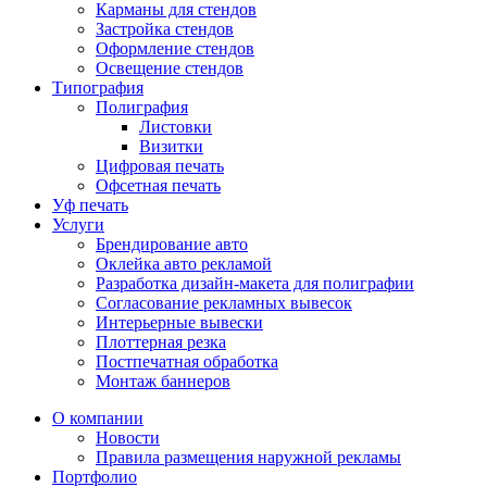
Карманы для стендов
Застройка стендов
Оформление стендов
Освещение стендов
Типография
Полиграфия
Листовки
Визитки
Цифровая печать
Офсетная печать
Уф печать
Услуги
Брендирование авто
Оклейка авто рекламой
Разработка дизайн-макета для полиграфии
Согласование рекламных вывесок
Интерьерные вывески
Плоттерная резка
Постпечатная обработка
Монтаж баннеров
О компании
Новости
Правила размещения наружной рекламы
Портфолио