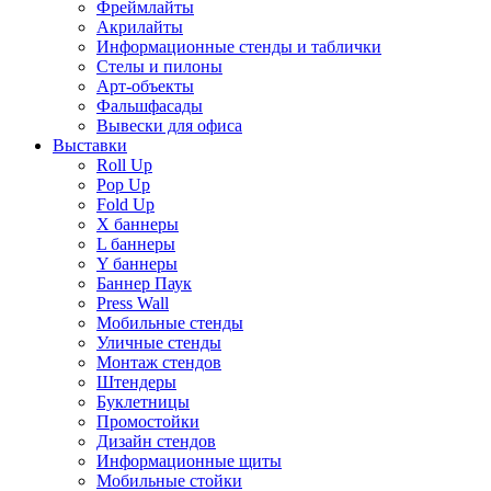
Фреймлайты
Акрилайты
Информационные стенды и таблички
Стелы и пилоны
Арт-объекты
Фальшфасады
Вывески для офиса
Выставки
Roll Up
Pop Up
Fold Up
Х баннеры
L баннеры
Y баннеры
Баннер Паук
Press Wall
Мобильные стенды
Уличные стенды
Монтаж стендов
Штендеры
Буклетницы
Промостойки
Дизайн стендов
Информационные щиты
Мобильные стойки