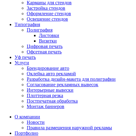
Карманы для стендов
Застройка стендов
Оформление стендов
Освещение стендов
Типография
Полиграфия
Листовки
Визитки
Цифровая печать
Офсетная печать
Уф печать
Услуги
Брендирование авто
Оклейка авто рекламой
Разработка дизайн-макета для полиграфии
Согласование рекламных вывесок
Интерьерные вывески
Плоттерная резка
Постпечатная обработка
Монтаж баннеров
О компании
Новости
Правила размещения наружной рекламы
Портфолио