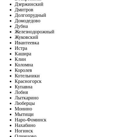
Дзержинский
Дмитров
Долгопрудный
Домодедово
Дубна
Железнодорожный
Жуковский
Ивантеевка
Истра
Кашира
Клин
Коломна
Королев
Котельники
Красногорск
Купавна
Лобня
Лыткарино
Люберцы
Монино
Мытищи
Наро-Фоминск
Нахабино
Ногинск
Одинцово