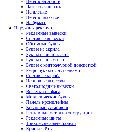
Печать на холсте
Латексная печать
На пленке
Печать плакатов
На бумаге
Наружная реклама
Рекламные вывески
Световые вывески
Объемные буквы
Буквы из акрила
Буквы из пенопласта
Буквы из пластика
Буквы с контражурной подсветкой
Ретро буквы с лампочками
Световые короба
Неоновые вывески
Светодиодные вывески
Вывески на фасад
Металлические буквы
Панель-кронштейны
Крышные установки
Рекламные металлоконструкции
Рекламные щиты
Тонкие световые панели
Кристалайты