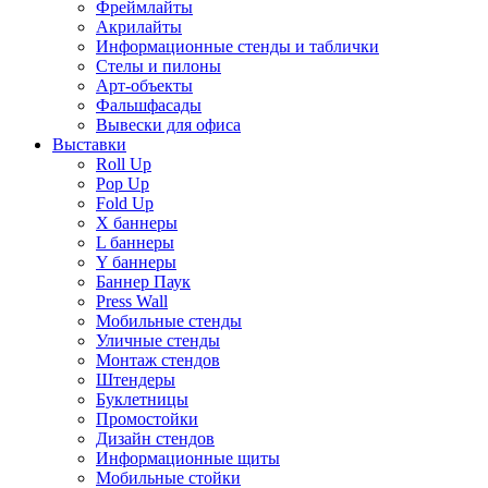
Фреймлайты
Акрилайты
Информационные стенды и таблички
Стелы и пилоны
Арт-объекты
Фальшфасады
Вывески для офиса
Выставки
Roll Up
Pop Up
Fold Up
Х баннеры
L баннеры
Y баннеры
Баннер Паук
Press Wall
Мобильные стенды
Уличные стенды
Монтаж стендов
Штендеры
Буклетницы
Промостойки
Дизайн стендов
Информационные щиты
Мобильные стойки