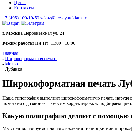
Цены
Контакты
+7 (495) 109-19-59
zakaz@novayareklama.ru
г. Москва
Дербеневская ул. 24
Режим работы
Пн-Пт: 11:00 - 18:00
Главная
-
Широкоформатная печать
-
Метро
-
Лубянка
Широкоформатная печать Лу
Наша типография выполнит широкоформатную печать наружной р
помогаем с дизайном – вносим корректировки, подбираем цвета
Какую полиграфию делают с помощью 
Мы специализируемся на изготовлении полноцветной широкофо