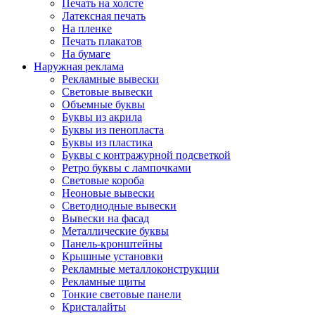
Печать на холсте
Латексная печать
На пленке
Печать плакатов
На бумаге
Наружная реклама
Рекламные вывески
Световые вывески
Объемные буквы
Буквы из акрила
Буквы из пенопласта
Буквы из пластика
Буквы с контражурной подсветкой
Ретро буквы с лампочками
Световые короба
Неоновые вывески
Светодиодные вывески
Вывески на фасад
Металлические буквы
Панель-кронштейны
Крышные установки
Рекламные металлоконструкции
Рекламные щиты
Тонкие световые панели
Кристалайты