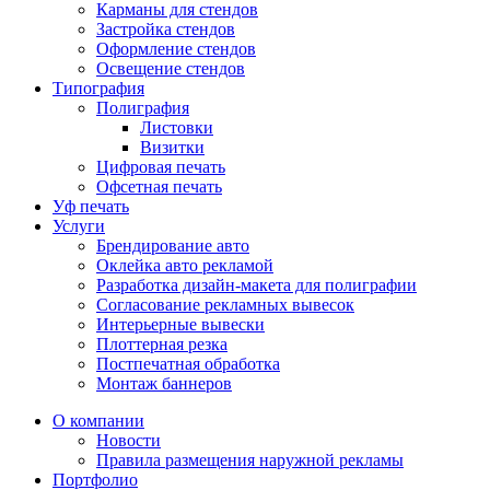
Карманы для стендов
Застройка стендов
Оформление стендов
Освещение стендов
Типография
Полиграфия
Листовки
Визитки
Цифровая печать
Офсетная печать
Уф печать
Услуги
Брендирование авто
Оклейка авто рекламой
Разработка дизайн-макета для полиграфии
Согласование рекламных вывесок
Интерьерные вывески
Плоттерная резка
Постпечатная обработка
Монтаж баннеров
О компании
Новости
Правила размещения наружной рекламы
Портфолио