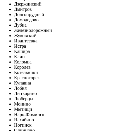
Дзержинский
Дмитров
Долгопрудный
Домодедово
Дубна
Железнодорожный
Жуковский
Ивантеевка
Истра
Кашира
Клин
Коломна
Королев
Котельники
Красногорск
Купавна
Лобня
Лыткарино
Люберцы
Монино
Мытищи
Наро-Фоминск
Нахабино
Ногинск
Одинцово