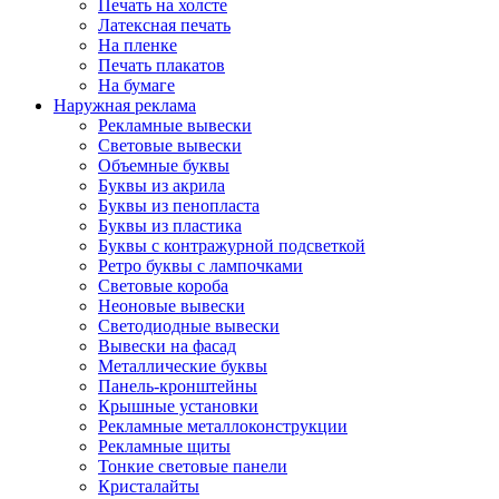
Печать на холсте
Латексная печать
На пленке
Печать плакатов
На бумаге
Наружная реклама
Рекламные вывески
Световые вывески
Объемные буквы
Буквы из акрила
Буквы из пенопласта
Буквы из пластика
Буквы с контражурной подсветкой
Ретро буквы с лампочками
Световые короба
Неоновые вывески
Светодиодные вывески
Вывески на фасад
Металлические буквы
Панель-кронштейны
Крышные установки
Рекламные металлоконструкции
Рекламные щиты
Тонкие световые панели
Кристалайты