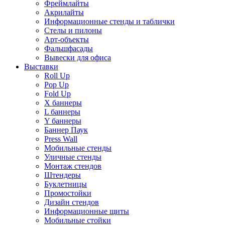
Фреймлайты
Акрилайты
Информационные стенды и таблички
Стелы и пилоны
Арт-объекты
Фальшфасады
Вывески для офиса
Выставки
Roll Up
Pop Up
Fold Up
Х баннеры
L баннеры
Y баннеры
Баннер Паук
Press Wall
Мобильные стенды
Уличные стенды
Монтаж стендов
Штендеры
Буклетницы
Промостойки
Дизайн стендов
Информационные щиты
Мобильные стойки