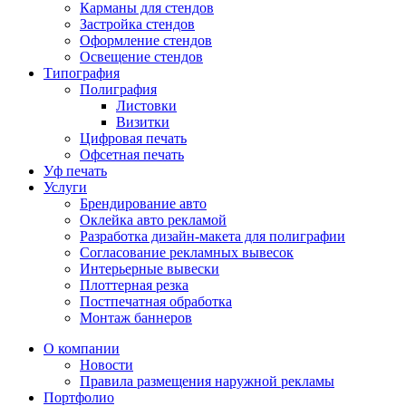
Карманы для стендов
Застройка стендов
Оформление стендов
Освещение стендов
Типография
Полиграфия
Листовки
Визитки
Цифровая печать
Офсетная печать
Уф печать
Услуги
Брендирование авто
Оклейка авто рекламой
Разработка дизайн-макета для полиграфии
Согласование рекламных вывесок
Интерьерные вывески
Плоттерная резка
Постпечатная обработка
Монтаж баннеров
О компании
Новости
Правила размещения наружной рекламы
Портфолио