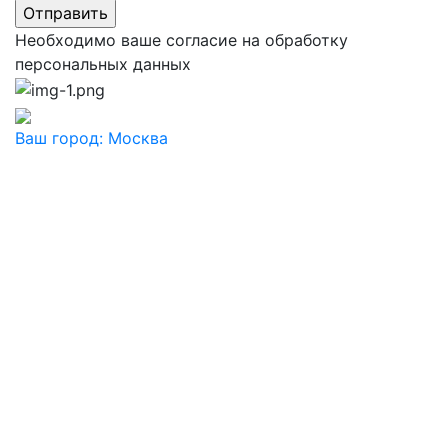
Необходимо ваше согласие на обработку
персональных данных
Ваш город:
Москва
Ваш город
Москва
Балашиха
Видное
Воскресенск
Дзержинский
Дмитров
Долгопрудный
Домодедово
Дубна
Железнодорожный