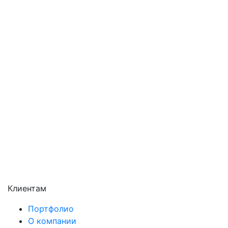
Орехово-Зуево
Павловский Посад
Подольск
Пушкино
Раменское
Реутов
Сергиев Посад
Серпухов
Солнечногорск
Химки
Чехов
Щёлково
Электросталь
Электроугли
Клиентам
Портфолио
О компании