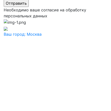
Необходимо ваше согласие на обработку
персональных данных
Ваш город:
Москва
Ваш город
Москва
Балашиха
Видное
Воскресенск
Дзержинский
Дмитров
Долгопрудный
Домодедово
Дубна
Железнодорожный