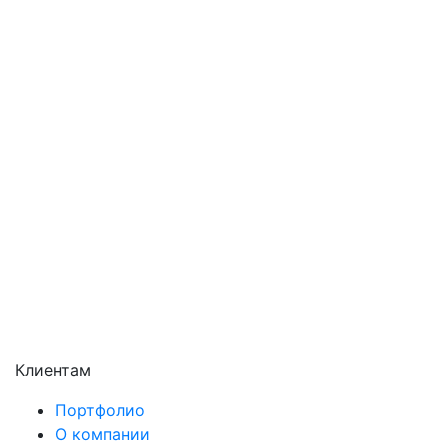
Орехово-Зуево
Павловский Посад
Подольск
Пушкино
Раменское
Реутов
Сергиев Посад
Серпухов
Солнечногорск
Химки
Чехов
Щёлково
Электросталь
Электроугли
Клиентам
Портфолио
О компании