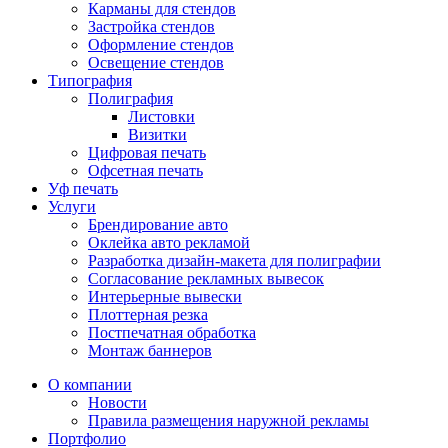
Карманы для стендов
Застройка стендов
Оформление стендов
Освещение стендов
Типография
Полиграфия
Листовки
Визитки
Цифровая печать
Офсетная печать
Уф печать
Услуги
Брендирование авто
Оклейка авто рекламой
Разработка дизайн-макета для полиграфии
Согласование рекламных вывесок
Интерьерные вывески
Плоттерная резка
Постпечатная обработка
Монтаж баннеров
О компании
Новости
Правила размещения наружной рекламы
Портфолио