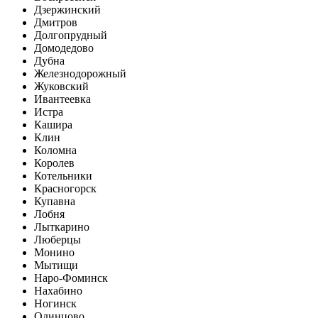
Дзержинский
Дмитров
Долгопрудный
Домодедово
Дубна
Железнодорожный
Жуковский
Ивантеевка
Истра
Кашира
Клин
Коломна
Королев
Котельники
Красногорск
Купавна
Лобня
Лыткарино
Люберцы
Монино
Мытищи
Наро-Фоминск
Нахабино
Ногинск
Одинцово