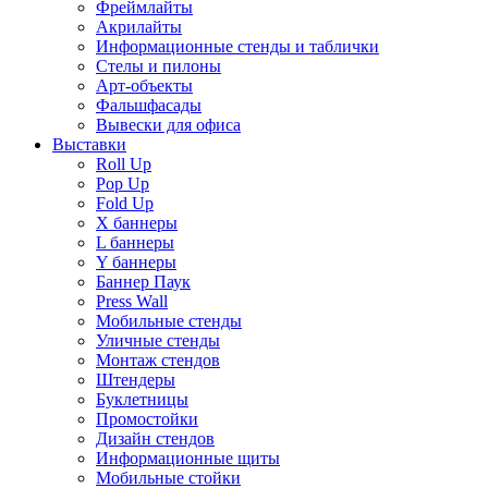
Фреймлайты
Акрилайты
Информационные стенды и таблички
Стелы и пилоны
Арт-объекты
Фальшфасады
Вывески для офиса
Выставки
Roll Up
Pop Up
Fold Up
Х баннеры
L баннеры
Y баннеры
Баннер Паук
Press Wall
Мобильные стенды
Уличные стенды
Монтаж стендов
Штендеры
Буклетницы
Промостойки
Дизайн стендов
Информационные щиты
Мобильные стойки