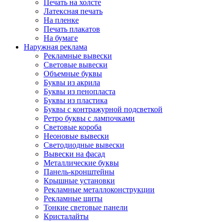
Печать на холсте
Латексная печать
На пленке
Печать плакатов
На бумаге
Наружная реклама
Рекламные вывески
Световые вывески
Объемные буквы
Буквы из акрила
Буквы из пенопласта
Буквы из пластика
Буквы с контражурной подсветкой
Ретро буквы с лампочками
Световые короба
Неоновые вывески
Светодиодные вывески
Вывески на фасад
Металлические буквы
Панель-кронштейны
Крышные установки
Рекламные металлоконструкции
Рекламные щиты
Тонкие световые панели
Кристалайты