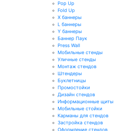
Pop Up
Fold Up
Х баннеры
L баннеры
Y баннеры
Баннер Паук
Press Wall
Мобильные стенды
Уличные стенды
Монтаж стендов
Штендеры
Буклетницы
Промостойки
Дизайн стендов
Информационные щиты
Мобильные стойки
Карманы для стендов
Застройка стендов
Оформление стендов