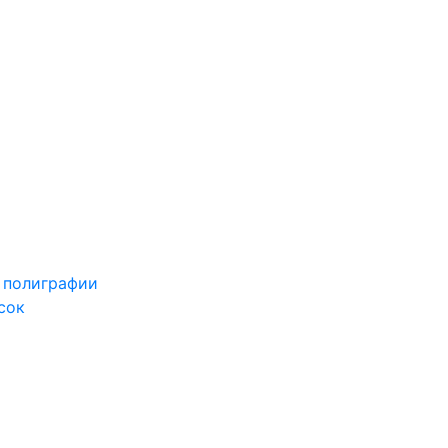
 полиграфии
сок