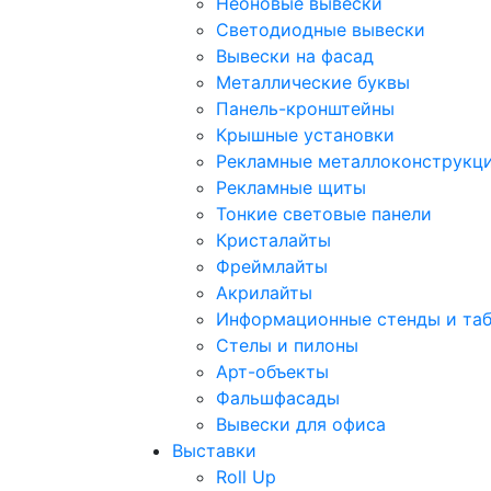
Неоновые вывески
Светодиодные вывески
Вывески на фасад
Металлические буквы
Панель-кронштейны
Крышные установки
Рекламные металлоконструкц
Рекламные щиты
Тонкие световые панели
Кристалайты
Фреймлайты
Акрилайты
Информационные стенды и та
Стелы и пилоны
Арт-объекты
Фальшфасады
Вывески для офиса
Выставки
Roll Up