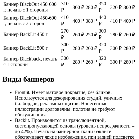
310
350
Баннер BlackOut 450-600
300 ₽
280 ₽
320 ₽
300 ₽
г, печать с 1 стороны
₽
₽
410
440
Баннер BlackOut 450-600
400 ₽
380 ₽
410 ₽
400 ₽
г, печать с 2 сторон
₽
₽
270
300
Баннер BackLit 450 г
260 ₽
250 ₽
280 ₽
260 ₽
₽
₽
300
320
Баннер BackLit 500 г
280 ₽
260 ₽
300 ₽
280 ₽
₽
₽
300
320
Баннер Blackback, печать
280 ₽
260 ₽
300 ₽
280 ₽
с 1 стороны
₽
₽
Виды баннеров
Frontlit. Имеет матовое покрытие, без бликов.
Используется для декорирования студий, уличных
билбордов, рекламных щитов. Нанесенные
иллюстрации долговечны, полотна не требуют
обслуживания.
Backlit. Производится из транслюцентной,
светопропускающей основы (уровень непрозрачности –
до 42%). Печать на баннерной ткани бэклите
обеспечивает яркие изображения, при задней подсветке