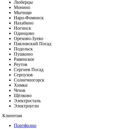
Люберцы
Монино
Мытищи
Наро-Фоминск
Нахабино
Ногинск
Одинцово
Орехово-Зуево
Павловский Посад
Подольск
Пушкино
Раменское
Реутов
Сергиев Посад
Серпухов
Солнечногорск
Химки
Чехов
Щёлково
Электросталь
Электроугли
Клиентам
Портфолио