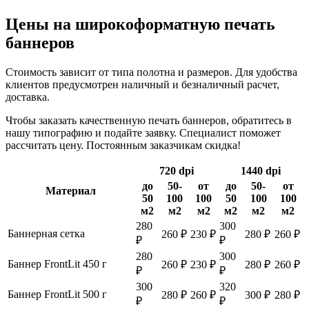
Цены на широкоформатную печать
баннеров
Стоимость зависит от типа полотна и размеров. Для удобства
клиентов предусмотрен наличный и безналичный расчет,
доставка.
Чтобы заказать качественную печать баннеров, обратитесь в
нашу типографию и подайте заявку. Специалист поможет
рассчитать цену. Постоянным заказчикам скидка!
720 dpi
1440 dpi
до
50-
от
до
50-
от
Материал
50
100
100
50
100
100
м2
м2
м2
м2
м2
м2
280
300
Баннерная сетка
260 ₽
230 ₽
280 ₽
260 ₽
₽
₽
280
300
Баннер FrontLit 450 г
260 ₽
230 ₽
280 ₽
260 ₽
₽
₽
300
320
Баннер FrontLit 500 г
280 ₽
260 ₽
300 ₽
280 ₽
₽
₽