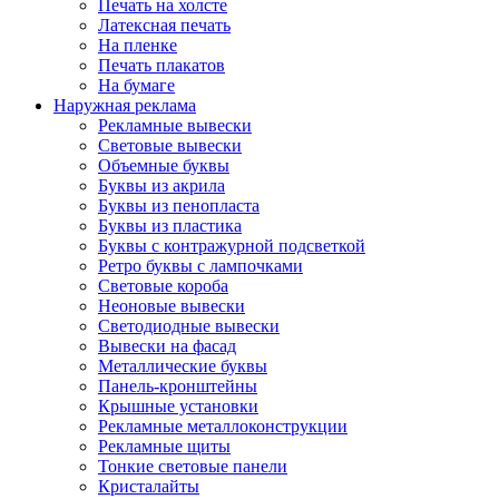
Печать на холсте
Латексная печать
На пленке
Печать плакатов
На бумаге
Наружная реклама
Рекламные вывески
Световые вывески
Объемные буквы
Буквы из акрила
Буквы из пенопласта
Буквы из пластика
Буквы с контражурной подсветкой
Ретро буквы с лампочками
Световые короба
Неоновые вывески
Светодиодные вывески
Вывески на фасад
Металлические буквы
Панель-кронштейны
Крышные установки
Рекламные металлоконструкции
Рекламные щиты
Тонкие световые панели
Кристалайты