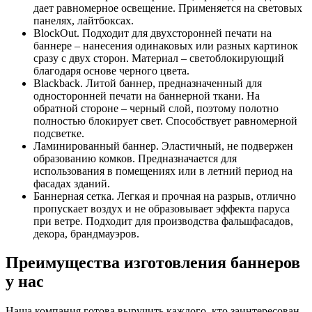
дает равномерное освещение. Применяется на световых
панелях, лайтбоксах.
BlockOut. Подходит для двухсторонней печати на
баннере – нанесения одинаковых или разных картинок
сразу с двух сторон. Материал – светоблокирующий
благодаря основе черного цвета.
Blackback. Литой баннер, предназначенный для
односторонней печати на баннерной ткани. На
обратной стороне – черный слой, поэтому полотно
полностью блокирует свет. Способствует равномерной
подсветке.
Ламинированный баннер. Эластичный, не подвержен
образованию комков. Предназначается для
использования в помещениях или в летний период на
фасадах зданий.
Баннерная сетка. Легкая и прочная на разрыв, отлично
пропускает воздух и не образовывает эффекта паруса
при ветре. Подходит для производства фальшфасадов,
декора, брандмауэров.
Преимущества изготовления баннеров
у нас
Наша компания готова выручить каждого, кто заинтересован