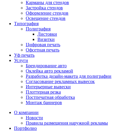
Карманы для стендов
Застройка стендов
Оформление стендов
Освещение стендов
Типография
Полиграфия
Листовки
Визитки
Цифровая печать
Офсетная печать
Уф печать
Услуги
Брендирование авто
Оклейка авто рекламой
Разработка дизайн-макета для полиграфии
Согласование рекламных вывесок
Интерьерные вывески
Плоттерная резка
Постпечатная обработка
Монтаж баннеров
О компании
Новости
Правила размещения наружной рекламы
Портфолио