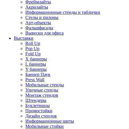
Фреймлайты
Акрилайты
Информационные стенды и таблички
Стелы и пилоны
Арт-объекты
Фальшфасады
Вывески для офиса
Выставки
Roll Up
Pop Up
Fold Up
Х баннеры
L баннеры
Y баннеры
Баннер Паук
Press Wall
Мобильные стенды
Уличные стенды
Монтаж стендов
Штендеры
Буклетницы
Промостойки
Дизайн стендов
Информационные щиты
Мобильные стойки