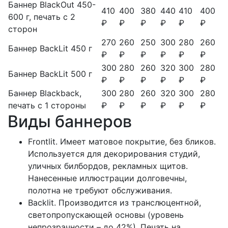
Баннер BlackOut 450-
410
400
380
440
410
400
600 г, печать с 2
₽
₽
₽
₽
₽
₽
сторон
270
260
250
300
280
260
Баннер BackLit 450 г
₽
₽
₽
₽
₽
₽
300
280
260
320
300
280
Баннер BackLit 500 г
₽
₽
₽
₽
₽
₽
Баннер Blackback,
300
280
260
320
300
280
печать с 1 стороны
₽
₽
₽
₽
₽
₽
Виды баннеров
Frontlit. Имеет матовое покрытие, без бликов.
Используется для декорирования студий,
уличных билбордов, рекламных щитов.
Нанесенные иллюстрации долговечны,
полотна не требуют обслуживания.
Backlit. Производится из транслюцентной,
светопропускающей основы (уровень
непрозрачности – до 42%). Печать на