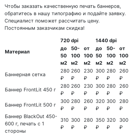
Чтобы заказать качественную печать баннеров,
обратитесь в нашу типографию и подайте заявку.
Специалист поможет рассчитать цену.
Постоянным заказчикам скидка!
720 dpi
1440 dpi
до
50-
от
до
50-
от
Материал
50
100
100
50
100
100
м2
м2
м2
м2
м2
м2
280
260
230
300
280
260
Баннерная сетка
₽
₽
₽
₽
₽
₽
280
260
230
300
280
260
Баннер FrontLit 450 г
₽
₽
₽
₽
₽
₽
300
280
260
320
300
280
Баннер FrontLit 500 г
₽
₽
₽
₽
₽
₽
Баннер BlackOut 450-
310
300
280
350
320
300
600 г, печать с 1
₽
₽
₽
₽
₽
₽
стороны