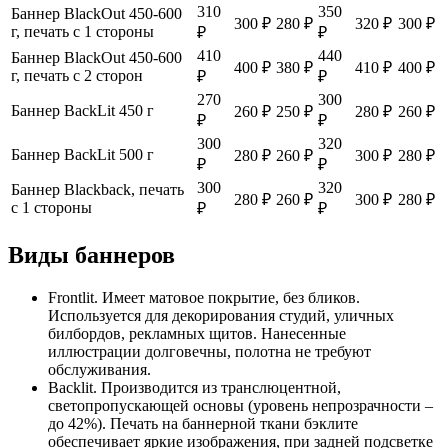
310
350
Баннер BlackOut 450-600
300 ₽
280 ₽
320 ₽
300 ₽
г, печать с 1 стороны
₽
₽
410
440
Баннер BlackOut 450-600
400 ₽
380 ₽
410 ₽
400 ₽
г, печать с 2 сторон
₽
₽
270
300
Баннер BackLit 450 г
260 ₽
250 ₽
280 ₽
260 ₽
₽
₽
300
320
Баннер BackLit 500 г
280 ₽
260 ₽
300 ₽
280 ₽
₽
₽
300
320
Баннер Blackback, печать
280 ₽
260 ₽
300 ₽
280 ₽
с 1 стороны
₽
₽
Виды баннеров
Frontlit. Имеет матовое покрытие, без бликов.
Используется для декорирования студий, уличных
билбордов, рекламных щитов. Нанесенные
иллюстрации долговечны, полотна не требуют
обслуживания.
Backlit. Производится из транслюцентной,
светопропускающей основы (уровень непрозрачности –
до 42%). Печать на баннерной ткани бэклите
обеспечивает яркие изображения, при задней подсветке