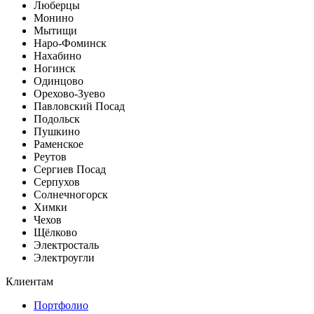
Люберцы
Монино
Мытищи
Наро-Фоминск
Нахабино
Ногинск
Одинцово
Орехово-Зуево
Павловский Посад
Подольск
Пушкино
Раменское
Реутов
Сергиев Посад
Серпухов
Солнечногорск
Химки
Чехов
Щёлково
Электросталь
Электроугли
Клиентам
Портфолио