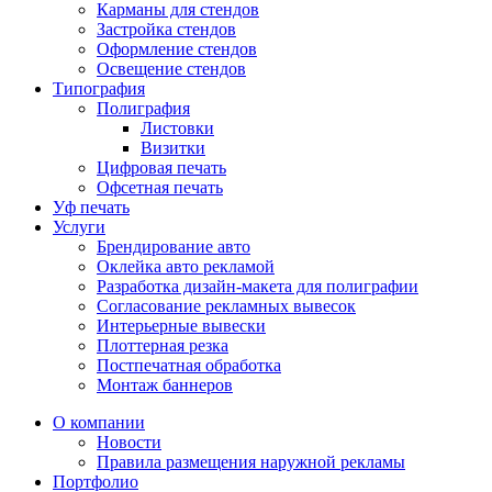
Карманы для стендов
Застройка стендов
Оформление стендов
Освещение стендов
Типография
Полиграфия
Листовки
Визитки
Цифровая печать
Офсетная печать
Уф печать
Услуги
Брендирование авто
Оклейка авто рекламой
Разработка дизайн-макета для полиграфии
Согласование рекламных вывесок
Интерьерные вывески
Плоттерная резка
Постпечатная обработка
Монтаж баннеров
О компании
Новости
Правила размещения наружной рекламы
Портфолио