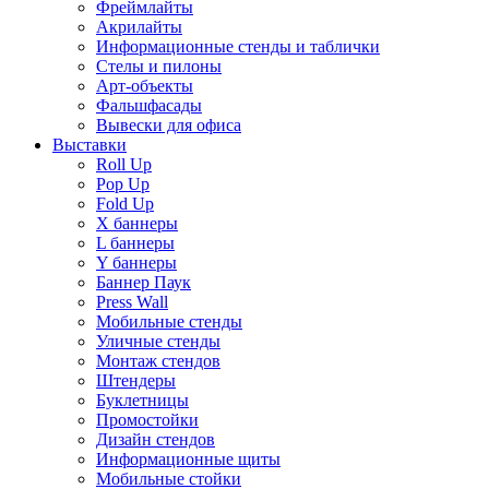
Фреймлайты
Акрилайты
Информационные стенды и таблички
Стелы и пилоны
Арт-объекты
Фальшфасады
Вывески для офиса
Выставки
Roll Up
Pop Up
Fold Up
Х баннеры
L баннеры
Y баннеры
Баннер Паук
Press Wall
Мобильные стенды
Уличные стенды
Монтаж стендов
Штендеры
Буклетницы
Промостойки
Дизайн стендов
Информационные щиты
Мобильные стойки