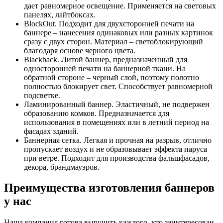
дает равномерное освещение. Применяется на световых
панелях, лайтбоксах.
BlockOut. Подходит для двухсторонней печати на
баннере – нанесения одинаковых или разных картинок
сразу с двух сторон. Материал – светоблокирующий
благодаря основе черного цвета.
Blackback. Литой баннер, предназначенный для
односторонней печати на баннерной ткани. На
обратной стороне – черный слой, поэтому полотно
полностью блокирует свет. Способствует равномерной
подсветке.
Ламинированный баннер. Эластичный, не подвержен
образованию комков. Предназначается для
использования в помещениях или в летний период на
фасадах зданий.
Баннерная сетка. Легкая и прочная на разрыв, отлично
пропускает воздух и не образовывает эффекта паруса
при ветре. Подходит для производства фальшфасадов,
декора, брандмауэров.
Преимущества изготовления баннеров
у нас
Наша компания готова выручить каждого, кто заинтересован