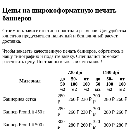
Цены на широкоформатную печать
баннеров
Стоимость зависит от типа полотна и размеров. Для удобства
клиентов предусмотрен наличный и безналичный расчет,
доставка.
Чтобы заказать качественную печать баннеров, обратитесь в
нашу типографию и подайте заявку. Специалист поможет
рассчитать цену. Постоянным заказчикам скидка!
720 dpi
1440 dpi
до
50-
от
до
50-
от
Материал
50
100
100
50
100
100
м2
м2
м2
м2
м2
м2
280
300
Баннерная сетка
260 ₽
230 ₽
280 ₽
260 ₽
₽
₽
280
300
Баннер FrontLit 450 г
260 ₽
230 ₽
280 ₽
260 ₽
₽
₽
300
320
Баннер FrontLit 500 г
280 ₽
260 ₽
300 ₽
280 ₽
₽
₽