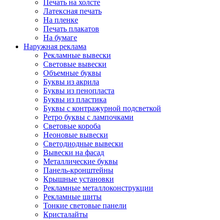
Печать на холсте
Латексная печать
На пленке
Печать плакатов
На бумаге
Наружная реклама
Рекламные вывески
Световые вывески
Объемные буквы
Буквы из акрила
Буквы из пенопласта
Буквы из пластика
Буквы с контражурной подсветкой
Ретро буквы с лампочками
Световые короба
Неоновые вывески
Светодиодные вывески
Вывески на фасад
Металлические буквы
Панель-кронштейны
Крышные установки
Рекламные металлоконструкции
Рекламные щиты
Тонкие световые панели
Кристалайты